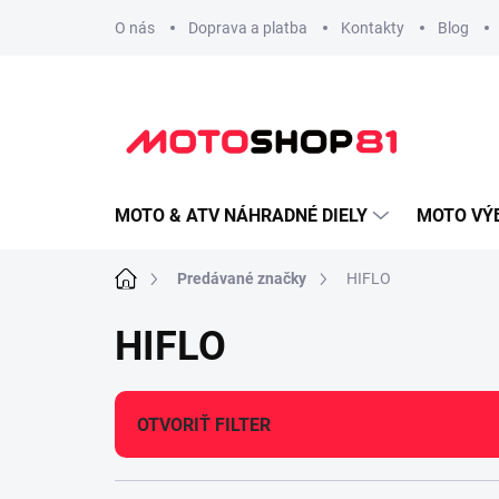
Prejsť
O nás
Doprava a platba
Kontakty
Blog
na
obsah
MOTO & ATV NÁHRADNÉ DIELY
MOTO VÝ
Domov
Predávané značky
HIFLO
HIFLO
OTVORIŤ FILTER