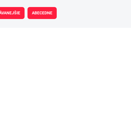
ÁVANEJŠIE
ABECEDNE
HF112
SKLADOM
(>5 KS)
HIFLOFILTRO Olejový filter Hf 112