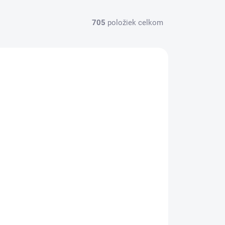
705
položiek celkom
HF113
SKLADOM
(>5 KS)
HIFLOFILTRO Olejový filter Hf 113