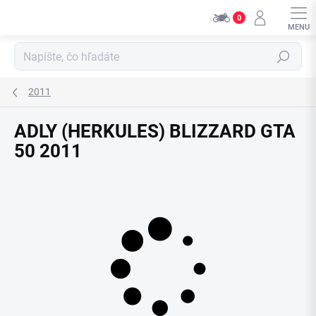
Prejsť
0
na
obsah
Hľadať
2011
ADLY (HERKULES) BLIZZARD GTA
50 2011