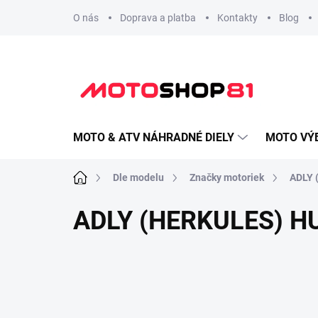
Prejsť
O nás
Doprava a platba
Kontakty
Blog
na
obsah
MOTO & ATV NÁHRADNÉ DIELY
MOTO VÝ
Domov
Dle modelu
Značky motoriek
ADLY 
ADLY (HERKULES) H