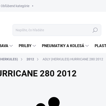
Obľúbené kategórie
Hľadať
BAVA
PRILBY
PNEUMATIKY A KOLESÁ
PLAST
(HERKULES)
2012
ADLY (HERKULES) HURRICANE 280 2012
URRICANE 280 2012