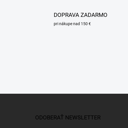
DOPRAVA ZADARMO
pri nákupe nad 150 €
Z
á
p
ä
ODOBERAŤ NEWSLETTER
t