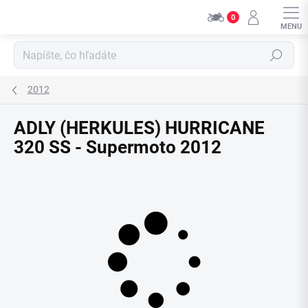
Prejsť
0
na
obsah
Hľadať
2012
ADLY (HERKULES) HURRICANE
320 SS - Supermoto 2012