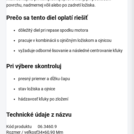
povrchu, nadmernej vôli alebo po zadretí ložiska.
Prečo sa tento diel oplatí riešiť
dôležitý diel pri repase spodku motora
pracuje v kombinácii s ojničným ložiskom a ojnicou
vyžaduje odborné lisovanie a následné centrovanie kľuky
Pri výbere skontroluj
presný priemer a dĺžku čapu
stav ložiska a ojnice
hádzavosť kľuky po zložení
Technické údaje z názvu
Kód produktu
06.3460.9
Rozmer / veľkosť
34×60,90 Mm