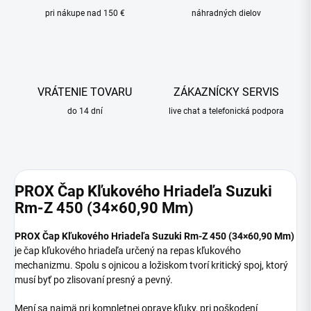
pri nákupe nad 150 €
náhradných dielov
VRÁTENIE TOVARU
ZÁKAZNÍCKY SERVIS
do 14 dní
live chat a telefonická podpora
PROX Čap Kľukového Hriadeľa Suzuki
Rm-Z 450 (34×60,90 Mm)
PROX Čap Kľukového Hriadeľa Suzuki Rm-Z 450 (34×60,90 Mm)
je čap kľukového hriadeľa určený na repas kľukového
mechanizmu. Spolu s ojnicou a ložiskom tvorí kritický spoj, ktorý
musí byť po zlisovaní presný a pevný.
Mení sa najmä pri kompletnej oprave kľuky, pri poškodení