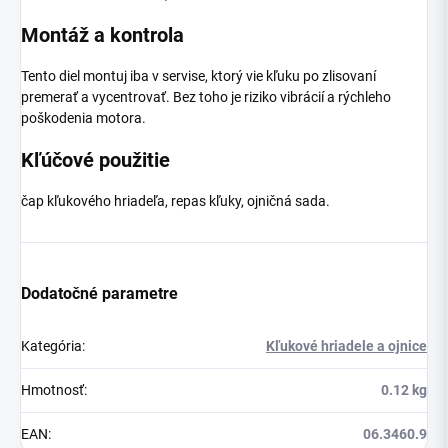
Montáž a kontrola
Tento diel montuj iba v servise, ktorý vie kľuku po zlisovaní
premerať a vycentrovať. Bez toho je riziko vibrácií a rýchleho
poškodenia motora.
Kľúčové použitie
čap kľukového hriadeľa, repas kľuky, ojničná sada.
Dodatočné parametre
Kategória
:
Kľukové hriadele a ojnice
Hmotnosť
:
0.12 kg
EAN
:
06.3460.9