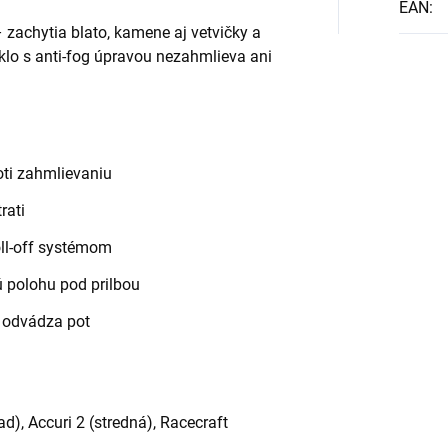
EAN
:
– zachytia blato, kamene aj vetvičky a
é sklo s anti-fog úpravou nezahmlieva ani
roti zahmlievaniu
rati
roll-off systémom
ú polohu pod prilbou
á odvádza pot
d), Accuri 2 (stredná), Racecraft