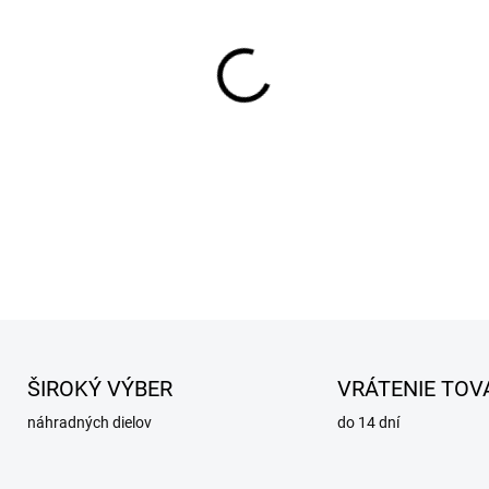
cena:
−
+
DETAILNÉ INFORMÁCIE
OPÝTAŤ SA
STRÁŽIŤ
ŠIROKÝ VÝBER
VRÁTENIE TOV
náhradných dielov
do 14 dní