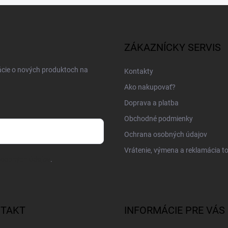
ZÁKAZNÍCKY SERVIS
ácie o nových produktoch na
Kontakty
Ako nakupovať?
Doprava a platba
Obchodné podmienky
Ochrana osobných údajov
Vrátenie, výmena a reklamácia t
osobných údajov
.
TAKT
INFORMÁCIE PRE VÁS