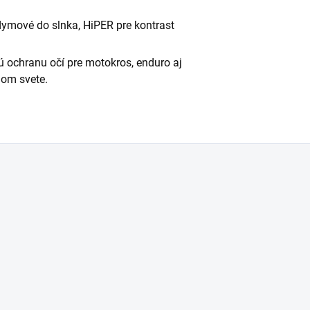
/dymové do slnka, HiPER pre kontrast
ú ochranu očí pre motokros, enduro aj
elom svete.