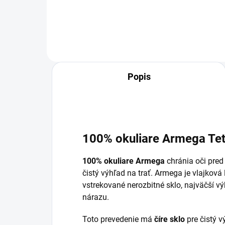
Popis
100% okuliare Armega Tets
100% okuliare Armega
chránia oči pre
čistý výhľad na trať. Armega je vlajkov
vstrekované nerozbitné sklo, najväčší v
nárazu.
Toto prevedenie má
číre sklo
pre čistý 