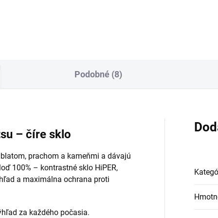
Do košíka
Podobné (8)
Dod
u – číre sklo
d blatom, prachom a kameňmi a dávajú
á loď 100% – kontrastné sklo HiPER,
Kategó
ýhľad a maximálna ochrana proti
Hmotn
výhľad za každého počasia.