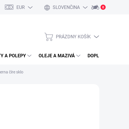
EUR
SLOVENČINA
0
PRÁZDNY KOŠÍK
NÁKUPNÝ
KOŠÍK
Y A POLEPY
OLEJE A MAZIVÁ
DOPLNKY A PRÍSL
erna číre sklo