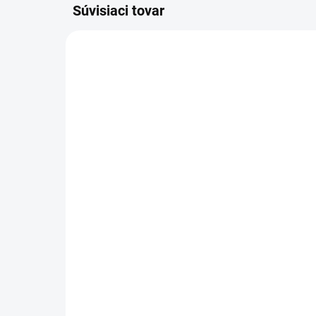
Súvisiaci tovar
59056-00001
SKLADOM
(>5 KS)
100% Strhávačky pre
10
okuliare Armega /
ok
Armatic – 20 ks
Arm
18,99 €
33
Do košíka