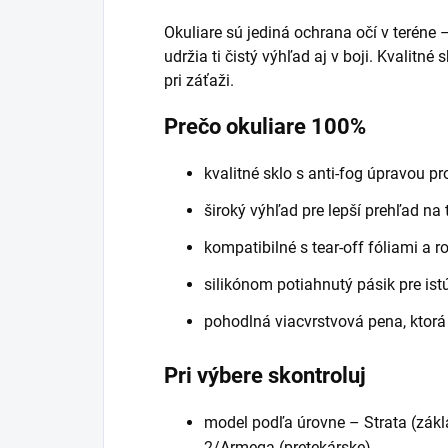
Okuliare sú jediná ochrana očí v teréne 
udržia ti čistý výhľad aj v boji. Kvalitn
pri záťaži.
Prečo okuliare 100%
kvalitné sklo s anti-fog úpravou p
široký výhľad pre lepší prehľad na t
kompatibilné s tear-off fóliami a 
silikónom potiahnutý pásik pre ist
pohodlná viacvrstvová pena, ktor
Pri výbere skontroluj
model podľa úrovne – Strata (zákla
2/Armega (pretekárske)