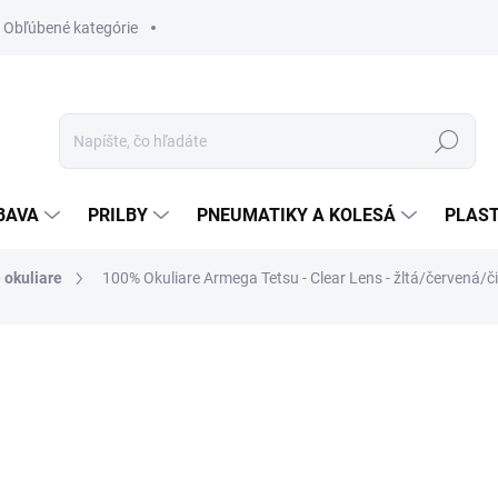
Obľúbené kategórie
Hľadať
BAVA
PRILBY
PNEUMATIKY A KOLESÁ
PLAST
 okuliare
100% Okuliare Armega Tetsu - Clear Lens - žltá/červená/či
nia
ZNAČKA:
100%
106,99 €
86,98 € bez DPH
Jednotková
SKLADOM
(>5 KS)