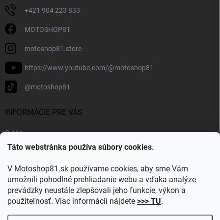
+421 904 223 833
MOTOSHOP81
motoshop81.store
https://www.youtube.com/@motoshop81
@motoshop81
INFORMÁCIE PRE VÁS
O nás
Táto webstránka používa súbory cookies.
Doprava a platba
Kontakty
V Motoshop81.sk používame cookies, aby sme Vám
Blog
umožnili pohodlné prehliadanie webu a vďaka analýze
prevádzky neustále zlepšovali jeho funkcie, výkon a
Obľúbené kategórie
použiteľnosť. Viac informácií nájdete
>>> TU
.