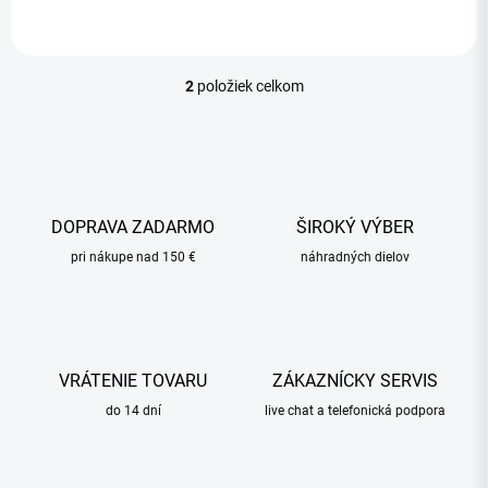
2
položiek celkom
O
v
l
á
d
a
c
DOPRAVA ZADARMO
ŠIROKÝ VÝBER
i
pri nákupe nad 150 €
e
náhradných dielov
p
r
v
k
y
VRÁTENIE TOVARU
ZÁKAZNÍCKY SERVIS
v
ý
do 14 dní
live chat a telefonická podpora
p
i
s