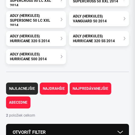
SUPERCROSS 50 LC XXL
SUPERCROSS 50 XXL 2014
2014
ADLY (HERKULES)
ADLY (HERKULES)
SUPERSONIC 50 LC XXL
VANGUARD 50 2014
2014
ADLY (HERKULES)
ADLY (HERKULES)
HURRICANE 320 S 2014
HURRICANE 320 SS 2014
ADLY (HERKULES)
HURRICANE 500 2014
R
a
NAJLACNEJŠIE
NAJDRAHŠIE
NAJPREDÁVANEJŠIE
d
e
ABECEDNE
n
i
2
položiek celkom
e
p
OTVORIŤ FILTER
r