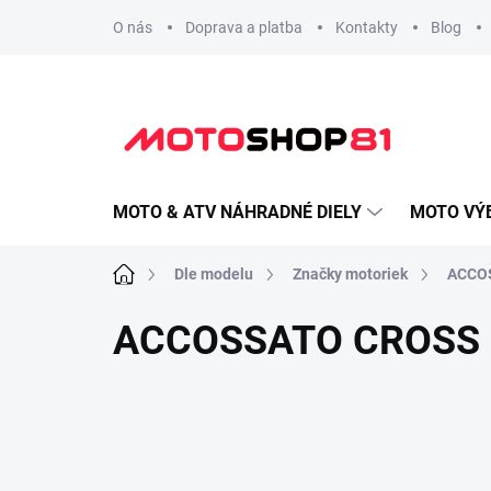
Prejsť
O nás
Doprava a platba
Kontakty
Blog
na
obsah
MOTO & ATV NÁHRADNÉ DIELY
MOTO VÝ
Domov
Dle modelu
Značky motoriek
ACCO
ACCOSSATO CROSS 