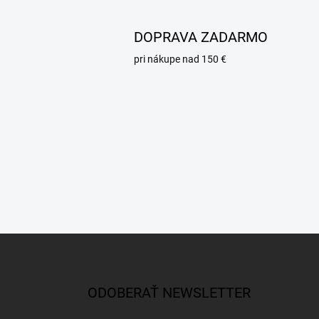
DOPRAVA ZADARMO
pri nákupe nad 150 €
Z
á
p
ä
ODOBERAŤ NEWSLETTER
t