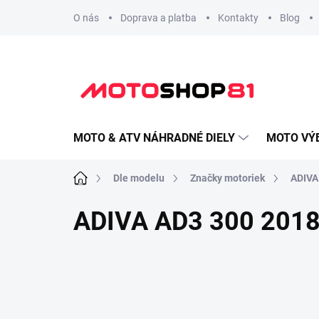
Prejsť
O nás
Doprava a platba
Kontakty
Blog
na
obsah
MOTO & ATV NÁHRADNÉ DIELY
MOTO VÝ
Domov
Dle modelu
Značky motoriek
ADIVA
ADIVA AD3 300 201