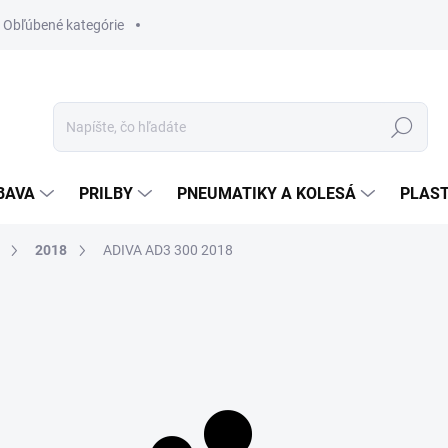
Obľúbené kategórie
Hľadať
BAVA
PRILBY
PNEUMATIKY A KOLESÁ
PLAST
2018
ADIVA AD3 300 2018
8