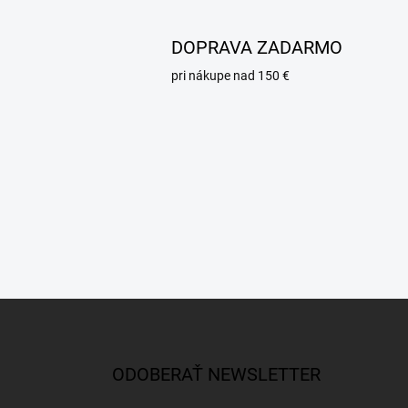
DOPRAVA ZADARMO
pri nákupe nad 150 €
Z
á
p
ä
ODOBERAŤ NEWSLETTER
t