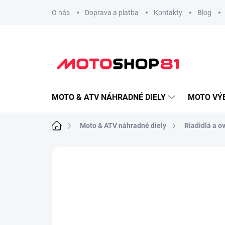
Prejsť
O nás
Doprava a platba
Kontakty
Blog
na
obsah
MOTO & ATV NÁHRADNÉ DIELY
MOTO VÝ
Domov
Moto & ATV náhradné diely
Riadidlá a o
Neohodnotené
Podrobnosti hodnote
Overiť kompatibilitu
Vyber svoju motorku, ATV alebo UTV: