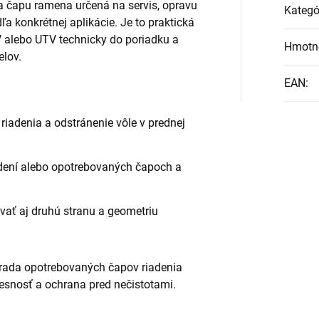
da čapu ramena určená na servis, opravu
Kategó
 konkrétnej aplikácie. Je to praktická
V alebo UTV technicky do poriadku a
Hmotn
elov.
EAN
:
 riadenia a odstránenie vôle v prednej
adení alebo opotrebovaných čapoch a
vať aj druhú stranu a geometriu
hrada opotrebovaných čapov riadenia
resnosť a ochrana pred nečistotami.