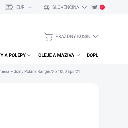
EUR
SLOVENČINA
0
PRÁZDNY KOŠÍK
NÁKUPNÝ
KOŠÍK
Y A POLEPY
OLEJE A MAZIVÁ
DOPLNKY A PRÍSL
ena – dolný Polaris Ranger/Xp 1000 Eps '21