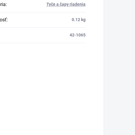
ria
:
Tyče a čapy riadenia
osť
:
0.12 kg
42-1065