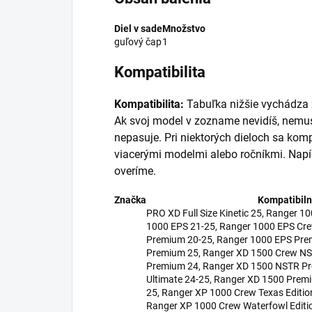
Diel v sade
Množstvo
guľový čap
1
Kompatibilita
Kompatibilita:
Tabuľka nižšie vychádza z
Ak svoj model v zozname nevidíš, nemus
nepasuje. Pri niektorých dieloch sa kom
viacerými modelmi alebo ročníkmi. Napí
overíme.
Značka
Kompatibiln
PRO XD Full Size Kinetic 25, Ranger 
1000 EPS 21-25, Ranger 1000 EPS Crew
Premium 20-25, Ranger 1000 EPS Pre
Premium 25, Ranger XD 1500 Crew NS
Premium 24, Ranger XD 1500 NSTR P
Ultimate 24-25, Ranger XD 1500 Prem
25, Ranger XP 1000 Crew Texas Editio
Ranger XP 1000 Crew Waterfowl Editi