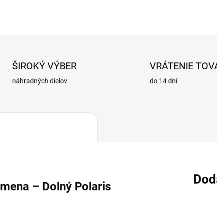
OPÝTAŤ SA
STRÁŽIŤ
ŠIROKÝ VÝBER
VRÁTENIE TOV
náhradných dielov
do 14 dní
Dod
mena – Dolný Polaris