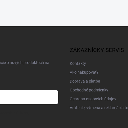
ZÁKAZNÍCKY SERVIS
ácie o nových produktoch na
Kontakty
Ako nakupovať?
Doprava a platba
Obchodné podmienky
Ochrana osobných údajov
Vrátenie, výmena a reklamácia t
osobných údajov
.