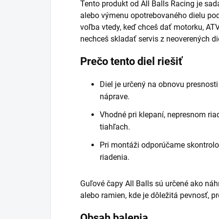
Tento produkt od All Balls Racing je sa
alebo výmenu opotrebovaného dielu podľa
voľba vtedy, keď chceš dať motorku, AT
nechceš skladať servis z neoverených di
Prečo tento diel riešiť
Diel je určený na obnovu presnosti
náprave.
Vhodné pri klepaní, nepresnom ri
tiahľach.
Pri montáži odporúčame skontrolo
riadenia.
Guľové čapy All Balls sú určené ako ná
alebo ramien, kde je dôležitá pevnosť, p
Obsah balenia