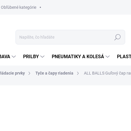
Obľúbené kategórie
Hľadať
BAVA
PRILBY
PNEUMATIKY A KOLESÁ
PLAST
vládacie prvky
Tyče a čapy riadenia
ALL BALLS Guľový čap ram
nia
ZNAČKA:
ALL BALLS