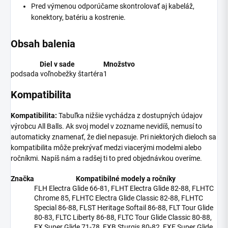
Pred výmenou odporúčame skontrolovať aj kabeláž,
konektory, batériu a kostrenie.
Obsah balenia
Diel v sade
Množstvo
podsada voľnobežky štartéra
1
Kompatibilita
Kompatibilita:
Tabuľka nižšie vychádza z dostupných údajov
výrobcu All Balls. Ak svoj model v zozname nevidíš, nemusí to
automaticky znamenať, že diel nepasuje. Pri niektorých dieloch sa
kompatibilita môže prekrývať medzi viacerými modelmi alebo
ročníkmi. Napíš nám a radšej ti to pred objednávkou overíme.
Značka
Kompatibilné modely a ročníky
FLH Electra Glide 66-81, FLHT Electra Glide 82-88, FLHTC
Chrome 85, FLHTC Electra Glide Classic 82-88, FLHTC
Special 86-88, FLST Heritage Softail 86-88, FLT Tour Glide
80-83, FLTC Liberty 86-88, FLTC Tour Glide Classic 80-88,
FX Super Glide 71-78, FXB Sturgis 80-82, FXE Super Glide