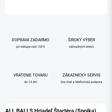
OPÝTAŤ SA
STRÁŽIŤ
DOPRAVA ZADARMO
ŠIROKÝ VÝBER
pri nákupe nad 150 €
náhradných dielov
VRÁTENIE TOVARU
ZÁKAZNÍCKY SERVIS
do 14 dní
live chat a telefonická podpora
ALL BALLS Hriadeľ Štartéra (Spojka)