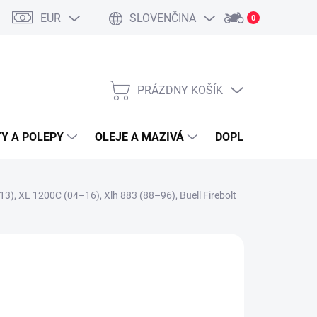
EUR
SLOVENČINA
0
PRÁZDNY KOŠÍK
NÁKUPNÝ
KOŠÍK
Y A POLEPY
OLEJE A MAZIVÁ
DOPLNKY A PRÍSL
3), XL 1200C (04–16), Xlh 883 (88–96), Buell Firebolt