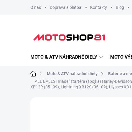
Prejsť
O nás
Doprava a platba
Kontakty
Blog
na
obsah
MOTO & ATV NÁHRADNÉ DIELY
MOTO VÝ
Domov
Moto & ATV náhradné diely
Batérie a el
ALL BALLS Hriadeľ štartéra (spojka) Harley-Davidson
XB12R (05–09), Lightning XB12S (05–09), Ulysses XB
Neohodnotené
Podrobnosti hodnote
Overiť kompatibilitu