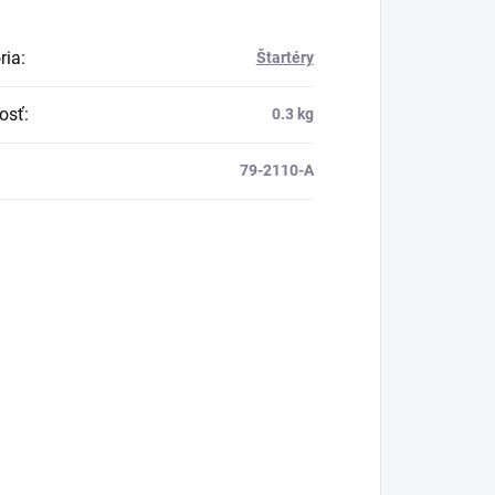
ria
:
Štartéry
osť
:
0.3 kg
79-2110-A