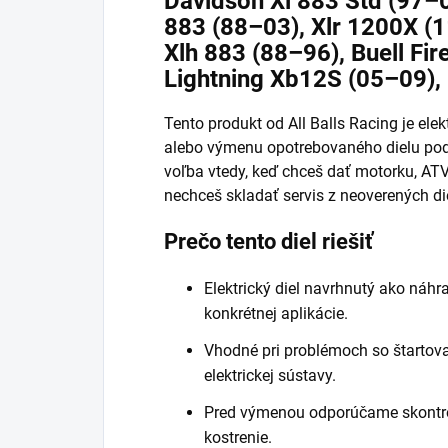
Davidson Xl 883 Std (97–0
883 (88–03), Xlr 1200X (
Xlh 883 (88–96), Buell Fi
Lightning Xb12S (05–09),
Tento produkt od All Balls Racing je elek
alebo výmenu opotrebovaného dielu podľa
voľba vtedy, keď chceš dať motorku, AT
nechceš skladať servis z neoverených di
Prečo tento diel riešiť
Elektrický diel navrhnutý ako ná
konkrétnej aplikácie.
Vhodné pri problémoch so štartov
elektrickej sústavy.
Pred výmenou odporúčame skontrolo
kostrenie.