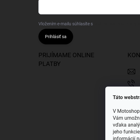
Vložením e-mailu súhlasíte s
podmienkami ochrany 
Prihlásiť sa
PRIJÍMAME ONLINE
KON
PLATBY
Táto webstr
V Motoshop8
Vám umožnil
vďaka analý
jeho funkcie
informácií 