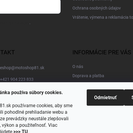
Ochrana osobných údajov
Vrátenie, výmena a reklamácia t
osobných údajov
.
TAKT
INFORMÁCIE PRE VÁS
O nás
eshop
@
motoshop81.sk
Doprava a platba
+421 904 223 833
Kontakty
MOTOSHOP81
ánka používa súbory cookies.
Blog
Odmietnuť
motoshop81.store
Obľúbené kategórie
1.sk používame cookies, aby sme
i pohodlné prehliadanie webu a
https://www.youtube.com/@motoshop81
ze prevádzky neustále zlepšovali
, výkon a použiteľnosť. Viac
@motoshop81
nájdete
>>> TU
.