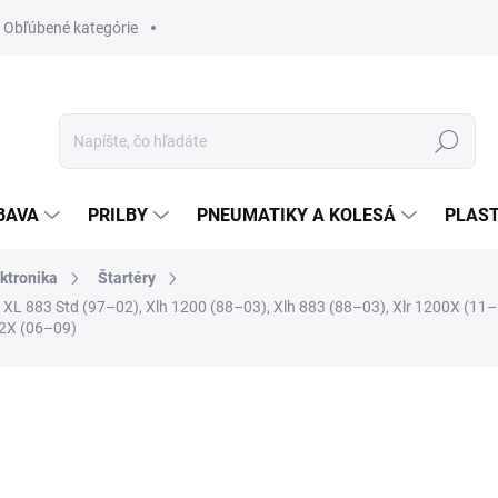
Obľúbené kategórie
Hľadať
BAVA
PRILBY
PNEUMATIKY A KOLESÁ
PLAST
ektronika
Štartéry
 XL 883 Std (97–02), Xlh 1200 (88–03), Xlh 883 (88–03), Xlr 1200X (11–1
12X (06–09)
nia
ZNAČKA:
ALL BALLS