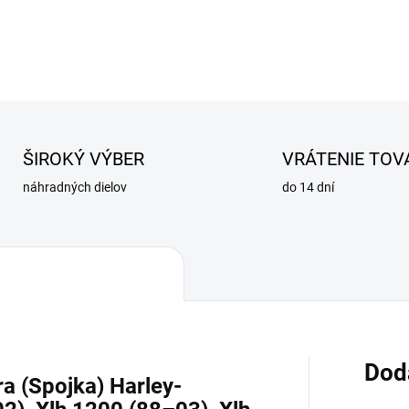
OPÝTAŤ SA
STRÁŽIŤ
ŠIROKÝ VÝBER
VRÁTENIE TOV
náhradných dielov
do 14 dní
Dod
a (Spojka) Harley-