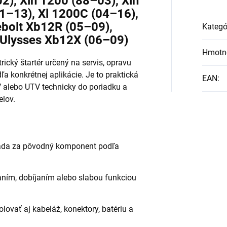
2), Xlh 1200 (88–03), Xlh
11–13), Xl 1200C (04–16),
rebolt Xb12R (05–09),
Kategó
 Ulysses Xb12X (06–09)
Hmotn
trický štartér určený na servis, opravu
 konkrétnej aplikácie. Je to praktická
EAN
:
V alebo UTV technicky do poriadku a
elov.
hrada za pôvodný komponent podľa
aním, dobíjaním alebo slabou funkciou
vať aj kabeláž, konektory, batériu a