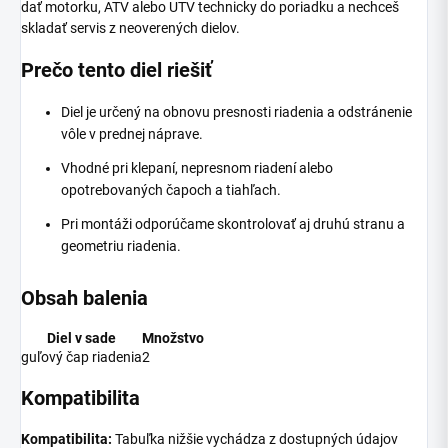
dať motorku, ATV alebo UTV technicky do poriadku a nechceš
skladať servis z neoverených dielov.
Prečo tento diel riešiť
Diel je určený na obnovu presnosti riadenia a odstránenie
vôle v prednej náprave.
Vhodné pri klepaní, nepresnom riadení alebo
opotrebovaných čapoch a tiahľach.
Pri montáži odporúčame skontrolovať aj druhú stranu a
geometriu riadenia.
Obsah balenia
Diel v sade
Množstvo
guľový čap riadenia
2
Kompatibilita
Kompatibilita:
Tabuľka nižšie vychádza z dostupných údajov