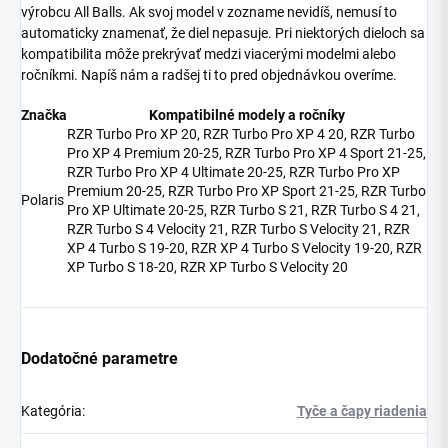
výrobcu All Balls. Ak svoj model v zozname nevidíš, nemusí to
automaticky znamenať, že diel nepasuje. Pri niektorých dieloch sa
kompatibilita môže prekrývať medzi viacerými modelmi alebo
ročníkmi. Napíš nám a radšej ti to pred objednávkou overíme.
Značka
Kompatibilné modely a ročníky
RZR Turbo Pro XP 20, RZR Turbo Pro XP 4 20, RZR Turbo
Pro XP 4 Premium 20-25, RZR Turbo Pro XP 4 Sport 21-25,
RZR Turbo Pro XP 4 Ultimate 20-25, RZR Turbo Pro XP
Premium 20-25, RZR Turbo Pro XP Sport 21-25, RZR Turbo
Polaris
Pro XP Ultimate 20-25, RZR Turbo S 21, RZR Turbo S 4 21,
RZR Turbo S 4 Velocity 21, RZR Turbo S Velocity 21, RZR
XP 4 Turbo S 19-20, RZR XP 4 Turbo S Velocity 19-20, RZR
XP Turbo S 18-20, RZR XP Turbo S Velocity 20
Dodatočné parametre
Kategória
:
Tyče a čapy riadenia