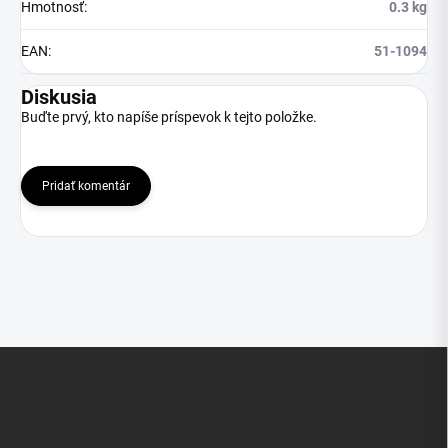
Hmotnosť
:
0.3 kg
EAN
:
51-1094
Diskusia
Buďte prvý, kto napíše príspevok k tejto položke.
Pridať komentár
Z
á
p
ä
t