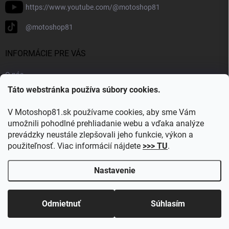
https://www.youtube.com/@motoshop81
@motoshop81
INFORMÁCIE PRE VÁS
O nás
Táto webstránka používa súbory cookies.
Doprava a platba
Kontakty
V Motoshop81.sk používame cookies, aby sme Vám
Blog
umožnili pohodlné prehliadanie webu a vďaka analýze
prevádzky neustále zlepšovali jeho funkcie, výkon a
Obľúbené kategórie
použiteľnosť. Viac informácií nájdete
>>> TU
.
Nastavenie
Copyright 2026
Motoshop81.sk
. Všetky práva vyhradené.
Upraviť
nastavenie cookies
Odmietnuť
Súhlasím
Vytvoril Shoptet