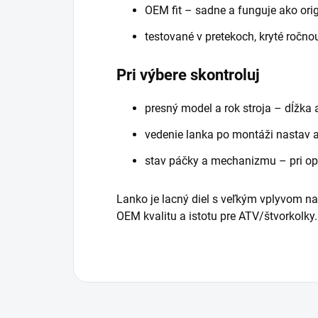
OEM fit – sadne a funguje ako orig
testované v pretekoch, kryté ročnou
Pri výbere skontroluj
presný model a rok stroja – dĺžka 
vedenie lanka po montáži nastav 
stav páčky a mechanizmu – pri opo
Lanko je lacný diel s veľkým vplyvom na
OEM kvalitu a istotu pre ATV/štvorkolky.