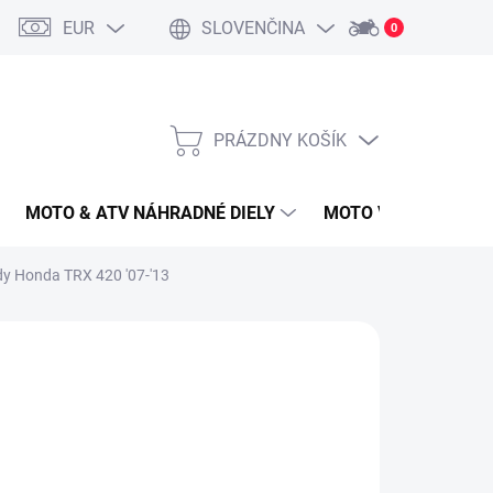
EUR
SLOVENČINA
0
PRÁZDNY KOŠÍK
NÁKUPNÝ
KOŠÍK
MOTO & ATV NÁHRADNÉ DIELY
MOTO VÝBAVA
y Honda TRX 420 '07-'13