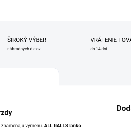
OPÝTAŤ SA
STRÁŽIŤ
ŠIROKÝ VÝBER
VRÁTENIE TOV
náhradných dielov
do 14 dní
Dod
rzdy
od znamenajú výmenu.
ALL BALLS lanko