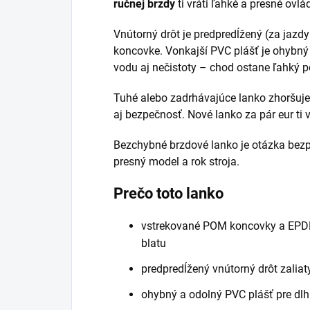
ručnej brzdy
ti vráti ľahké a presné ovlá
Vnútorný drôt je predpredĺžený (za jazdy
koncovke. Vonkajší PVC plášť je ohybný
vodu aj nečistoty – chod ostane ľahký p
Tuhé alebo zadrhávajúce lanko zhoršuje 
aj bezpečnosť. Nové lanko za pár eur ti v
Bezchybné brzdové lanko je otázka bezp
presný model a rok stroja.
Prečo toto lanko
vstrekované POM koncovky a EPDM
blatu
predpredĺžený vnútorný drôt zalia
ohybný a odolný PVC plášť pre dlh