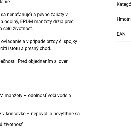
danie.
Kategó
 sa nenaťahuje) a pevne zaliaty v
Hmotn
 a odolný, EPDM manžety držia preč
o celú životnosť.
EAN
:
ovládanie a v prípade brzdy či spojky
ráti istotu a presný chod.
ečnosti. Pred objednaním si over
 manžety – odolnosť voči vode a
ty v koncovke – nepovolí a nevytrhne sa
ú životnosť