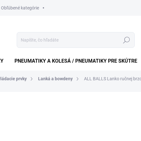
Obľúbené kategórie
Hľadať
KY
PNEUMATIKY A KOLESÁ / PNEUMATIKY PRE SKÚTRE
vládacie prvky
Lanká a bowdeny
ALL BALLS Lanko ručnej brzd
nia
ZNAČKA:
ALL BALLS