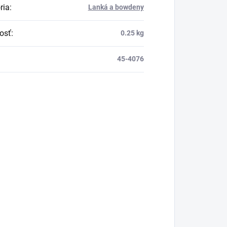
ria
:
Lanká a bowdeny
osť
:
0.25 kg
45-4076