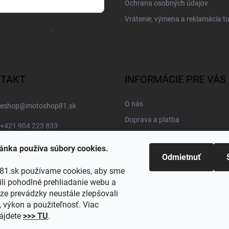
Ochrana osobných údajov
Vrátenie, výmena a reklamácia t
osobných údajov
.
TAKT
INFORMÁCIE PRE VÁS
O nás
eshop
@
motoshop81.sk
Doprava a platba
+421 904 223 833
Kontakty
MOTOSHOP81
ánka používa súbory cookies.
Blog
Odmietnuť
motoshop81.store
Obľúbené kategórie
1.sk používame cookies, aby sme
i pohodlné prehliadanie webu a
https://www.youtube.com/@motoshop81
ze prevádzky neustále zlepšovali
, výkon a použiteľnosť. Viac
@motoshop81
nájdete
>>> TU
.