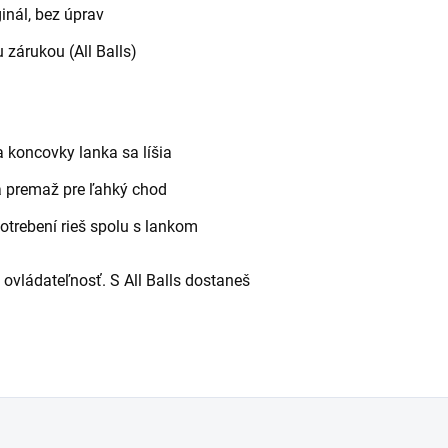
inál, bez úprav
 zárukou (All Balls)
a koncovky lanka sa líšia
a premaž pre ľahký chod
trebení rieš spolu s lankom
 ovládateľnosť. S All Balls dostaneš