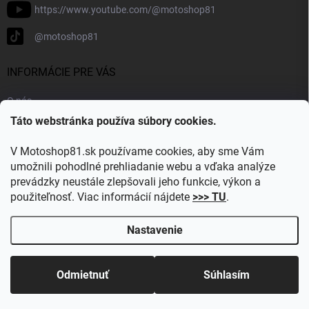
https://www.youtube.com/@motoshop81
@motoshop81
INFORMÁCIE PRE VÁS
O nás
Táto webstránka používa súbory cookies.
Doprava a platba
Kontakty
V Motoshop81.sk používame cookies, aby sme Vám
Blog
umožnili pohodlné prehliadanie webu a vďaka analýze
prevádzky neustále zlepšovali jeho funkcie, výkon a
Obľúbené kategórie
použiteľnosť. Viac informácií nájdete
>>> TU
.
Nastavenie
Copyright 2026
Motoshop81.sk
. Všetky práva vyhradené.
Upraviť
nastavenie cookies
Odmietnuť
Súhlasím
Vytvoril Shoptet