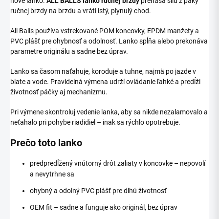
nové lanko.
ALL BALLS lanko ručnej brzdy
prenáša silu z páky
ručnej brzdy na brzdu a vráti istý, plynulý chod.
All Balls používa vstrekované POM koncovky, EPDM manžety a
PVC plášť pre ohybnosť a odolnosť. Lanko spĺňa alebo prekonáva
parametre originálu a sadne bez úprav.
Lanko sa časom naťahuje, koroduje a tuhne, najmä po jazde v
blate a vode. Pravidelná výmena udrží ovládanie ľahké a predĺži
životnosť páčky aj mechanizmu.
Pri výmene skontroluj vedenie lanka, aby sa nikde nezalamovalo a
neťahalo pri pohybe riadidiel – inak sa rýchlo opotrebuje.
Prečo toto lanko
predpredĺžený vnútorný drôt zaliaty v koncovke – nepovolí
a nevytrhne sa
ohybný a odolný PVC plášť pre dlhú životnosť
OEM fit – sadne a funguje ako originál, bez úprav