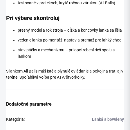
testované v pretekoch, kryté ročnou zárukou (All Balls)
Pri výbere skontroluj
presný model a rok stroja – dĺžka a koncovky lanka sa líšia
vedenie lanka po montáži nastav a premaž pre ľahký chod
stav páčky a mechanizmu – pri opotrebení rieš spolu s
lankom
S lankom All Balls máš isté a plynulé ovládanie a pokoj na trati aj v
teréne. Spoľahlivá voľba pre ATV/štvorkolky.
Dodatočné parametre
Kategória
:
Lanká a bowdeny