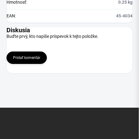
Hmotnosť
:
0.25 kg
EAN
:
45-4034
Diskusia
Buďte prvý, kto napíše príspevok k tejto položke.
Pridať komentár
Z
á
p
ä
t