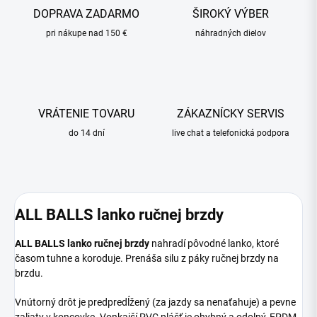
DOPRAVA ZADARMO
ŠIROKÝ VÝBER
pri nákupe nad 150 €
náhradných dielov
VRÁTENIE TOVARU
ZÁKAZNÍCKY SERVIS
do 14 dní
live chat a telefonická podpora
ALL BALLS lanko ručnej brzdy
ALL BALLS lanko ručnej brzdy
nahradí pôvodné lanko, ktoré
časom tuhne a koroduje. Prenáša silu z páky ručnej brzdy na
brzdu.
Vnútorný drôt je predpredĺžený (za jazdy sa nenaťahuje) a pevne
zaliaty v koncovke. Vonkajší PVC plášť je ohybný a odolný, EPDM