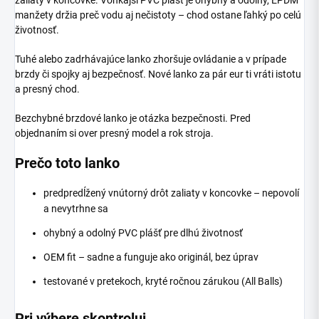
manžety držia preč vodu aj nečistoty – chod ostane ľahký po celú
životnosť.
Tuhé alebo zadrhávajúce lanko zhoršuje ovládanie a v prípade
brzdy či spojky aj bezpečnosť. Nové lanko za pár eur ti vráti istotu
a presný chod.
Bezchybné brzdové lanko je otázka bezpečnosti. Pred
objednaním si over presný model a rok stroja.
Prečo toto lanko
predpredĺžený vnútorný drôt zaliaty v koncovke – nepovolí
a nevytrhne sa
ohybný a odolný PVC plášť pre dlhú životnosť
OEM fit – sadne a funguje ako originál, bez úprav
testované v pretekoch, kryté ročnou zárukou (All Balls)
Pri výbere skontroluj