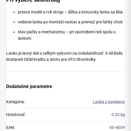
presný model a rok stroja – dĺžka a koncovky lanka sa líšia
vedenie lanka po montáži nastav a premaž pre ľahký chod
stav páčky a mechanizmu – pri opotrebení rieš spolu s
lankom
Lanko je lacný diel s veľkým vplyvom na ovládateľnosť. S All Balls
dostaneš OEM kvalitu a istotu pre ATV/štvorkolky.
Dodatočné parametre
Kategória
:
Lanká a bowdeny
Hmotnosť
:
0.25 kg
EAN
:
45-4059