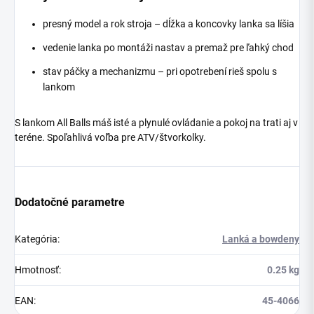
presný model a rok stroja – dĺžka a koncovky lanka sa líšia
vedenie lanka po montáži nastav a premaž pre ľahký chod
stav páčky a mechanizmu – pri opotrebení rieš spolu s
lankom
S lankom All Balls máš isté a plynulé ovládanie a pokoj na trati aj v
teréne. Spoľahlivá voľba pre ATV/štvorkolky.
Dodatočné parametre
Kategória
:
Lanká a bowdeny
Hmotnosť
:
0.25 kg
EAN
:
45-4066