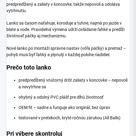
predpredĺžený a zaliaty v koncovke, takže nepovolí a odoláva
vytrhnutiu.
Lanko sa časom naťahuje, koroduje a tuhne, najmä po jazde v
blate a vode. Pravidelná výmena udrží ovládanie ľahké a predĺži
životnosť páčky aj mechanizmu.
Nové lanko po montáži správne nastav (vôľa páčky) a premaž –
pohyb musí byť ľahký a plynulý v každej polohe riadidiel.
Prečo toto lanko
predpredĺžený vnútorný drôt zaliaty v koncovke – nepovolí
a nevytrhne sa
ohybný a odolný PVC plášť pre dlhú životnosť
OEM fit – sadne a funguje ako originál, bez úprav
testované v pretekoch, kryté ročnou zárukou (All Balls)
Pri výbere skontroluj