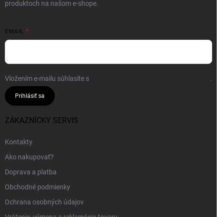
produktoch na našom e-shope.
EMAIL
Vložením e-mailu súhlasíte s
podmienkami ochrany osobných údajov
.
Prihlásiť sa
ZÁKAZNÍCKY SERVIS
Kontakty
Ako nakupovať?
Doprava a platba
Obchodné podmienky
Ochrana osobných údajov
Vrátenie, výmena a reklamácia tovaru