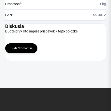
Hmotnosť
:
1 kg
EAN
:
46-3012
Diskusia
Buďte prvý, kto napíše príspevok k tejto položke.
Pridať komentár
Z
á
p
ä