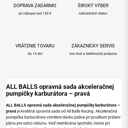
DOPRAVA ZADARMO
ŠIROKÝ VÝBER
pri nákupe nad 150 €
náhradných dielov
VRÁTENIE TOVARU
ZÁKAZNÍCKY SERVIS
do 14 dní
live chat a telefonická podpora
ALL BALLS opravná sada akceleračnej
pumpičky karburátora – pravá
ALL BALLS opravná sada akceleračnej pumpičky karburátora –
pravá
je kvalitná opravná sada od All Balls Racing. Akceleračná
pumpička karburátora vstrekne dávku paliva pri prudkom pridaní
plynu pre ostrú odozvu. Keď membrána opotrebí, motor pri