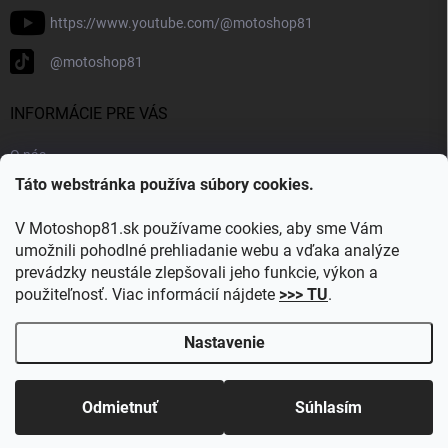
https://www.youtube.com/@motoshop81
@motoshop81
INFORMÁCIE PRE VÁS
O nás
Táto webstránka používa súbory cookies.
Doprava a platba
Kontakty
V Motoshop81.sk používame cookies, aby sme Vám
Blog
umožnili pohodlné prehliadanie webu a vďaka analýze
prevádzky neustále zlepšovali jeho funkcie, výkon a
Obľúbené kategórie
použiteľnosť. Viac informácií nájdete
>>> TU
.
Nastavenie
Copyright 2026
Motoshop81.sk
. Všetky práva vyhradené.
Upraviť
nastavenie cookies
Odmietnuť
Súhlasím
Vytvoril Shoptet