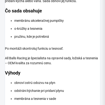
pridaní kýcha alebo váha. Sada obnoví jej funkciu.
Čo sada obsahuje
membránu akceleračnej pumpičky
o-krúžky a tesnenia
pružinu, kde je potrebná
Po montáži skontroluj funkciu a tesnosť.
All Balls Racing je špecialista na opravné sady, ložiská a tesnenia
– OEM kvalita za rozumnú cenu.
Výhody
obnoví ostrú odozvu na plyn
odstráni kýchanie pri pridaní plynu
membrána a tesnenia v sade