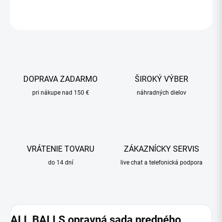
OPÝTAŤ SA
STRÁŽIŤ
DOPRAVA ZADARMO
ŠIROKÝ VÝBER
pri nákupe nad 150 €
náhradných dielov
VRÁTENIE TOVARU
ZÁKAZNÍCKY SERVIS
do 14 dní
live chat a telefonická podpora
ALL BALLS opravná sada predného