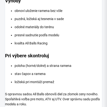
Výhody
obnoví uloženie ramena bez vôle
puzdrá, ložiská aj tesnenia v sade
odolné materiály do terénu
presné sadnutie podľa modelu
kvalita All Balls Racing
Pri výbere skontroluj
poloha (horné/dolné) a strana ramena
stav čapov a ramena
ložiská pri montáži premaž
S opravnou sadou All Balls obnovíš diel za zlomok ceny nového.
Spoľahlivá voľba pre moto, ATV aj UTV. Over správnu sadu podľa
modelu a roku.