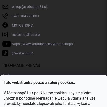
eshop
@
motoshop81.sk
+421 904 223 833
MOTOSHOP81
motoshop81.store
https://www.youtube.com/@motoshop81
@motoshop81
INFORMÁCIE PRE VÁS
O nás
Táto webstránka používa súbory cookies.
Doprava a platba
Kontakty
V Motoshop81.sk používame cookies, aby sme Vám
Blog
umožnili pohodlné prehliadanie webu a vďaka analýze
prevádzky neustále zlepšovali jeho funkcie, výkon a
Obľúbené kategórie