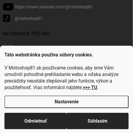
https://www.youtube.com/@motoshop81
@motoshop81
INFORMÁCIE PRE VÁS
O nás
Táto webstránka používa súbory cookies.
Doprava a platba
Kontakty
V Motoshop81.sk používame cookies, aby sme Vám
Blog
umožnili pohodlné prehliadanie webu a vďaka analýze
prevádzky neustále zlepšovali jeho funkcie, výkon a
Obľúbené kategórie
použiteľnosť. Viac informácií nájdete
>>> TU
.
Nastavenie
Copyright 2026
Motoshop81.sk
. Všetky práva vyhradené.
Upraviť
nastavenie cookies
Odmietnuť
Súhlasím
Vytvoril Shoptet