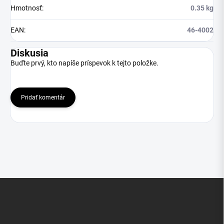
Hmotnosť
:
0.35 kg
EAN
:
46-4002
Diskusia
Buďte prvý, kto napíše príspevok k tejto položke.
Pridať komentár
Z
á
p
ä