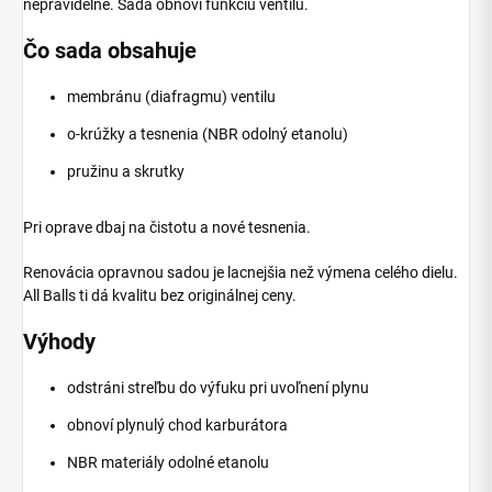
nepravidelne. Sada obnoví funkciu ventilu.
Čo sada obsahuje
membránu (diafragmu) ventilu
o-krúžky a tesnenia (NBR odolný etanolu)
pružinu a skrutky
Pri oprave dbaj na čistotu a nové tesnenia.
Renovácia opravnou sadou je lacnejšia než výmena celého dielu.
All Balls ti dá kvalitu bez originálnej ceny.
Výhody
odstráni streľbu do výfuku pri uvoľnení plynu
obnoví plynulý chod karburátora
NBR materiály odolné etanolu