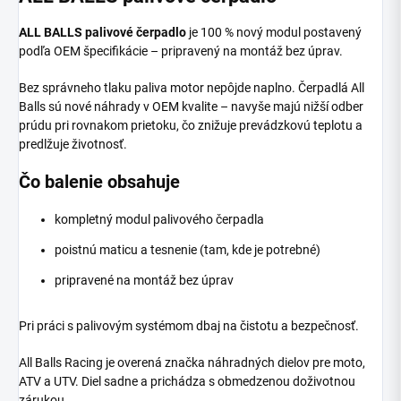
ALL BALLS palivové čerpadlo
je 100 % nový modul postavený
podľa OEM špecifikácie – pripravený na montáž bez úprav.
Bez správneho tlaku paliva motor nepôjde naplno. Čerpadlá All
Balls sú nové náhrady v OEM kvalite – navyše majú nižší odber
prúdu pri rovnakom prietoku, čo znižuje prevádzkovú teplotu a
predlžuje životnosť.
Čo balenie obsahuje
kompletný modul palivového čerpadla
poistnú maticu a tesnenie (tam, kde je potrebné)
pripravené na montáž bez úprav
Pri práci s palivovým systémom dbaj na čistotu a bezpečnosť.
All Balls Racing je overená značka náhradných dielov pre moto,
ATV a UTV. Diel sadne a prichádza s obmedzenou doživotnou
zárukou.