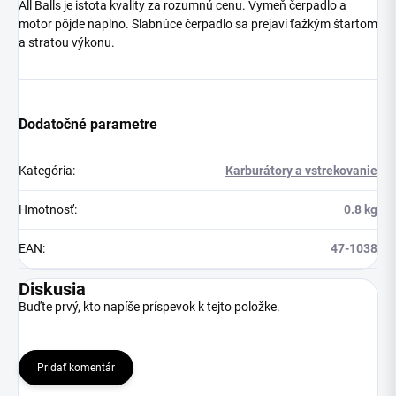
All Balls je istota kvality za rozumnú cenu. Vymeň čerpadlo a
motor pôjde naplno. Slabnúce čerpadlo sa prejaví ťažkým štartom
a stratou výkonu.
Dodatočné parametre
Kategória
:
Karburátory a vstrekovanie
Hmotnosť
:
0.8 kg
EAN
:
47-1038
Diskusia
Buďte prvý, kto napíše príspevok k tejto položke.
Pridať komentár