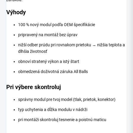
Výhody
100 % nový modul podľa OEM špecifikácie
pripravený na montáž bez úprav
nižší odber prúdu pri rovnakom prietoku → nižšia teplota a
dlhšia životnosť
obnoví stratený výkon a istý štart
obmedzená doživotná záruka All Balls
Pri výbere skontroluj
správny modul pre tvoj model (tlak, prietok, konektor)
typ uchytenia a dĺžka modulu v nádrži
pri montáži skontroluj tesnenie a poistnú maticu