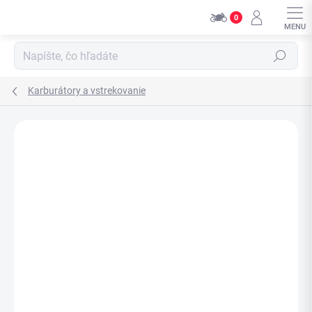
Prejsť
0
na
obsah
Hľadať
Karburátory a vstrekovanie