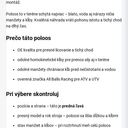
montáž.
Poloos to v teréne schytá najviac – blato, voda aj nárazy ničia
manžety a kĺby. Kvalitná náhrada vráti pohonu istotu a tichý chod
na dlhý čas.
Prečo táto poloos
OE kvalita pre presné lícovanie a tichý chod
odolné homokinetické kĺby pre prenos sily aj v teréne
odolné manžety chrániace kĺb pred nečistotami a vodou
overená značka All Balls Racing pre ATV a UTV
Pri výbere skontroluj
pozícia a strana – táto je
predná ľavá
presný model a rok stroja – poloosi sa líšia dĺžkou a kĺbmi
stav manžiet a kĺbov – pri roztrhnutí meň celú poloos