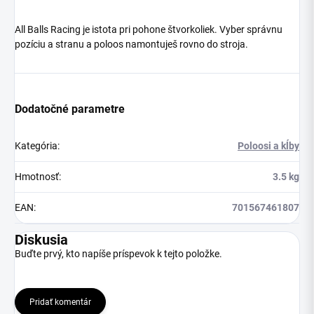
All Balls Racing je istota pri pohone štvorkoliek. Vyber správnu
pozíciu a stranu a poloos namontuješ rovno do stroja.
Dodatočné parametre
Kategória
:
Poloosi a kĺby
Hmotnosť
:
3.5 kg
EAN
:
701567461807
Diskusia
Buďte prvý, kto napíše príspevok k tejto položke.
Pridať komentár