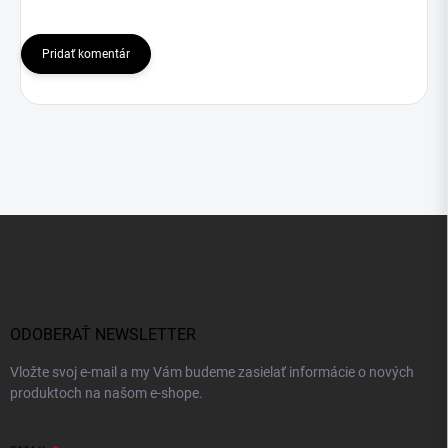
Pridať komentár
Z
á
p
ä
t
i
ODOBERAŤ NEWSLETTER
e
Vložte svoj e-mail a my Vám budeme zasielať informácie o nových
produktoch na našom e-shope.