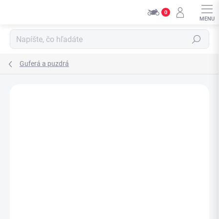
Prejsť
0
na
obsah
Hľadať
Guferá a puzdrá
Neohodnotené
Podrobnosti hodnotenia
ZNAČKA:
ALL BALLS
Overiť kompatibilitu