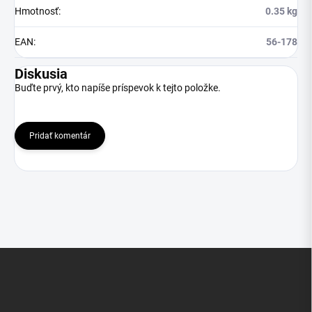
Hmotnosť
:
0.35 kg
EAN
:
56-178
Diskusia
Buďte prvý, kto napíše príspevok k tejto položke.
Pridať komentár
Z
á
p
ä