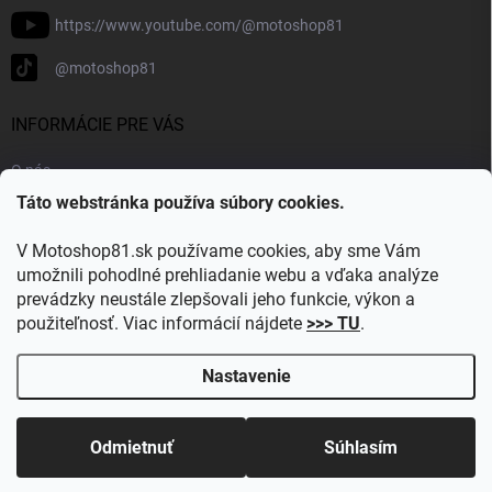
https://www.youtube.com/@motoshop81
@motoshop81
INFORMÁCIE PRE VÁS
O nás
Táto webstránka používa súbory cookies.
Doprava a platba
Kontakty
V Motoshop81.sk používame cookies, aby sme Vám
Blog
umožnili pohodlné prehliadanie webu a vďaka analýze
prevádzky neustále zlepšovali jeho funkcie, výkon a
Obľúbené kategórie
použiteľnosť. Viac informácií nájdete
>>> TU
.
Nastavenie
Copyright 2026
Motoshop81.sk
. Všetky práva vyhradené.
Upraviť
nastavenie cookies
Odmietnuť
Súhlasím
Vytvoril Shoptet