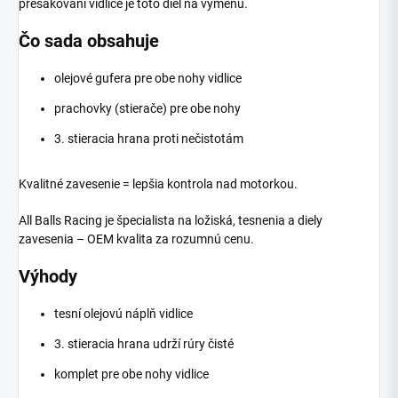
presakovaní vidlice je toto diel na výmenu.
Čo sada obsahuje
olejové gufera pre obe nohy vidlice
prachovky (stierače) pre obe nohy
3. stieracia hrana proti nečistotám
Kvalitné zavesenie = lepšia kontrola nad motorkou.
All Balls Racing je špecialista na ložiská, tesnenia a diely
zavesenia – OEM kvalita za rozumnú cenu.
Výhody
tesní olejovú náplň vidlice
3. stieracia hrana udrží rúry čisté
komplet pre obe nohy vidlice