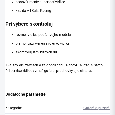
obnoví tlmenie a tesnosť vidlice
kvalita All Balls Racing
Pri výbere skontroluj
rozmer vidlice podľa tvojho modelu
pri montáži vymeň aj olej vo vidlici
skontroluj stav klzných rúr
Kvalitný diel zavesenia za dobrú cenu. Renovuj a jazdi s istotou.
Pri servise vidlice vymeň gufera, prachovky aj olej naraz.
Dodatočné parametre
Kategória
:
Guferá a puzdrá