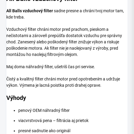
All Balls vzduchový filter
sadne presne a chráni tvoj motor tam,
kde treba.
Vzduchový filter chráni motor pred prachom, pieskom a
nečistotami a zároveň prepúšťa dostatok vzduchu pre správny
chod. Zanesený alebo poškodený filter znižuje výkon a riskuje
poškodenie motora. Ak filter nie je naolejovaný z výroby, pred
montážou ho naolejuj filtrovým olejom.
Maj doma náhradný filter, ušetríš čas pri servise.
Čistý a kvalitný filter chráni motor pred opotrebením a udržuje
výkon. Výmena je lacná poistka proti drahej oprave.
Výhody
penový OEM náhradný filter
viacvrstvová pena – filtrácia aj prietok
presné sadnutie ako originál