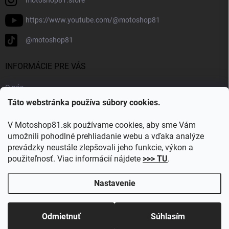
motoshop81.store
https://www.youtube.com/@motoshop81
@motoshop81
INFORMÁCIE PRE VÁS
O nás
Táto webstránka používa súbory cookies.
Doprava a platba
Kontakty
V Motoshop81.sk používame cookies, aby sme Vám
Blog
umožnili pohodlné prehliadanie webu a vďaka analýze
prevádzky neustále zlepšovali jeho funkcie, výkon a
Obľúbené kategórie
použiteľnosť. Viac informácií nájdete
>>> TU
.
Nastavenie
Copyright 2026
Motoshop81.sk
. Všetky práva vyhradené.
Upraviť
nastavenie cookies
Odmietnuť
Súhlasím
Vytvoril Shoptet