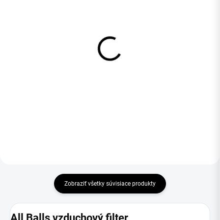
OBJEDNANÉ
OBJEDNANÉ
MOTUL A1 Čistič
MOTUL A2 Olej na
vzduchových Filtrov – 5 L
vzduchové filtre – Sprej
0,4 L
69,99 €
11,99 €
Do košíka
Do košíka
Zobraziť všetky súvisiace produkty
All Balls vzduchový filter