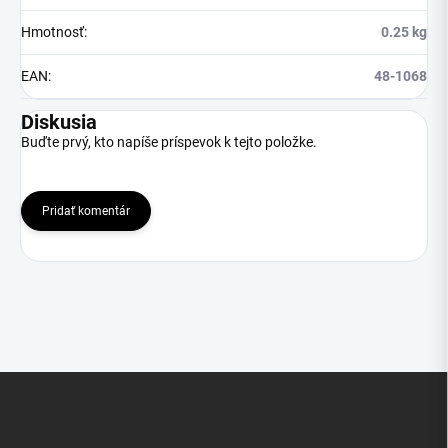
Hmotnosť
:
0.25 kg
EAN
:
48-1068
Diskusia
Buďte prvý, kto napíše príspevok k tejto položke.
Pridať komentár
Z
á
p