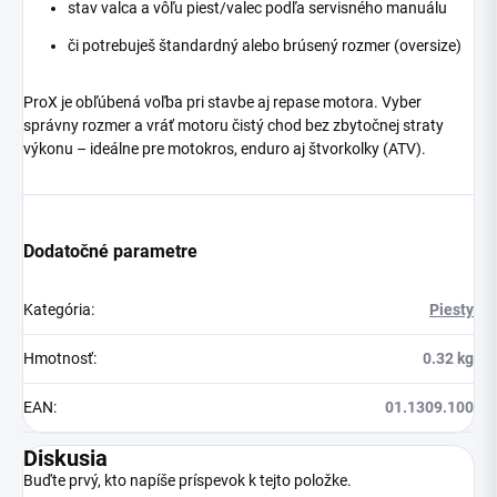
stav valca a vôľu piest/valec podľa servisného manuálu
či potrebuješ štandardný alebo brúsený rozmer (oversize)
ProX je obľúbená voľba pri stavbe aj repase motora. Vyber
správny rozmer a vráť motoru čistý chod bez zbytočnej straty
výkonu – ideálne pre motokros, enduro aj štvorkolky (ATV).
Dodatočné parametre
Kategória
:
Piesty
Hmotnosť
:
0.32 kg
EAN
:
01.1309.100
Diskusia
Buďte prvý, kto napíše príspevok k tejto položke.