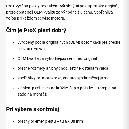
ProX vyrába piesty rovnakými výrobnými postupmi ako originál,
preto dostaneš OEM kvalitu za výhodnejšiu cenu. Spoľahlivá
voľba pri každom servise motora.
Čím je ProX piest dobrý
vyrobený podľa originálnych (OEM) špecifikácií pre presné
lícovanie vo valci
OEM kvalita za výhodnejšiu cenu než originál
presné rozmery a tichý chod, šetrné k stenám valca
spoľahlivý pri motokrose, enduro aj rekreačnej jazde
v balení piest, piestne krúžky, čap a poistky – kompletná
sada na montáž
Pri výbere skontroluj
presný priemer piestu – tu
67.00 mm