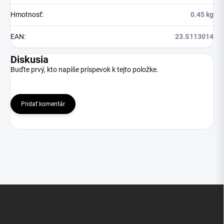
Hmotnosť
:
0.45 kg
EAN
:
23.S113014
Diskusia
Buďte prvý, kto napíše príspevok k tejto položke.
Pridať komentár
Z
á
p
ä