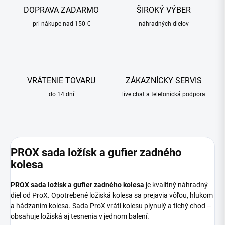
DOPRAVA ZADARMO
ŠIROKÝ VÝBER
pri nákupe nad 150 €
náhradných dielov
VRÁTENIE TOVARU
ZÁKAZNÍCKY SERVIS
do 14 dní
live chat a telefonická podpora
PROX sada ložísk a gufier zadného
kolesa
PROX sada ložísk a gufier zadného kolesa
je kvalitný náhradný
diel od ProX. Opotrebené ložiská kolesa sa prejavia vôľou, hlukom
a hádzaním kolesa. Sada ProX vráti kolesu plynulý a tichý chod –
obsahuje ložiská aj tesnenia v jednom balení.