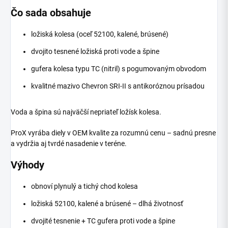
Čo sada obsahuje
ložiská kolesa (oceľ 52100, kalené, brúsené)
dvojito tesnené ložiská proti vode a špine
gufera kolesa typu TC (nitril) s pogumovaným obvodom
kvalitné mazivo Chevron SRI-II s antikoróznou prísadou
Voda a špina sú najväčší nepriateľ ložísk kolesa.
ProX vyrába diely v OEM kvalite za rozumnú cenu – sadnú presne
a vydržia aj tvrdé nasadenie v teréne.
Výhody
obnoví plynulý a tichý chod kolesa
ložiská 52100, kalené a brúsené – dlhá životnosť
dvojité tesnenie + TC gufera proti vode a špine