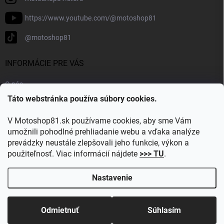
https://www.youtube.com/@motoshop81
@motoshop81
INFORMÁCIE PRE VÁS
O nás
Táto webstránka používa súbory cookies.
Doprava a platba
Kontakty
V Motoshop81.sk používame cookies, aby sme Vám
Blog
umožnili pohodlné prehliadanie webu a vďaka analýze
prevádzky neustále zlepšovali jeho funkcie, výkon a
Obľúbené kategórie
použiteľnosť. Viac informácií nájdete
>>> TU
.
Nastavenie
Copyright 2026
Motoshop81.sk
. Všetky práva vyhradené.
Upraviť
nastavenie cookies
Odmietnuť
Súhlasím
Vytvoril Shoptet