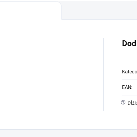
Dod
Kategó
EAN
:
?
Dĺžk