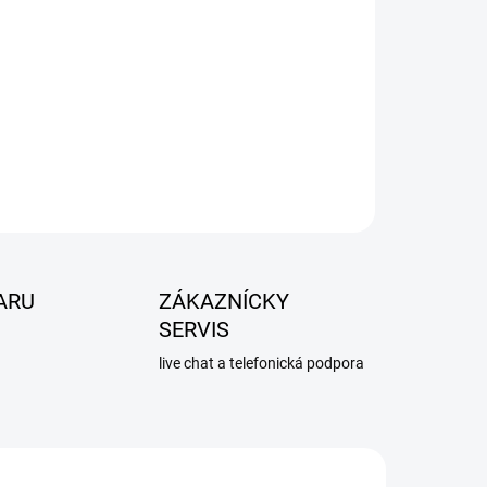
ARU
ZÁKAZNÍCKY
SERVIS
live chat a telefonická podpora
983
MU102981