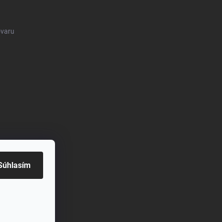
ovaru
Súhlasím