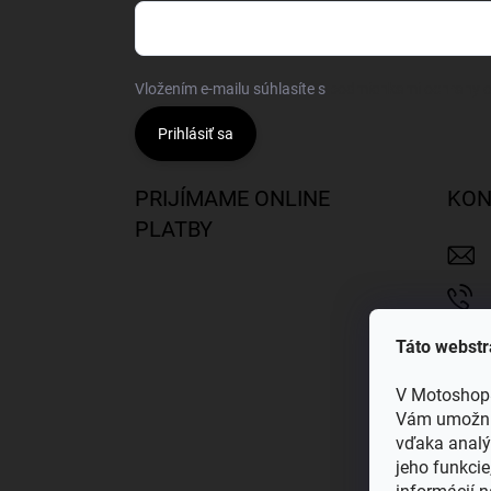
Vložením e-mailu súhlasíte s
podmienkami ochrany 
Prihlásiť sa
PRIJÍMAME ONLINE
KON
PLATBY
Táto webstr
V Motoshop8
Vám umožnil
vďaka analý
jeho funkcie