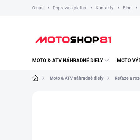
Prejsť
O nás
Doprava a platba
Kontakty
Blog
na
obsah
MOTO & ATV NÁHRADNÉ DIELY
MOTO VÝ
Domov
Moto & ATV náhradné diely
Reťaze a roz
Neohodnotené
Podrobnosti hodnote
Overiť kompatibilitu
Vyber svoju motorku, ATV alebo UTV: