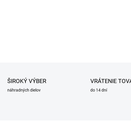
ŠIROKÝ VÝBER
VRÁTENIE TOV
náhradných dielov
do 14 dní
MU102982
MU102