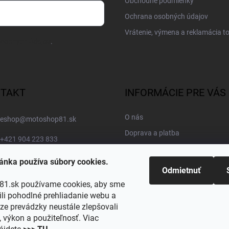
Obchodné podmienky
Ochrana osobných údajov
Vrátenie, výmena a reklamácia t
osobných údajov
.
TAKT
INFORMÁCIE PRE VÁS
O nás
eshop
@
motoshop81.sk
Doprava a platba
+421 904 223 833
Kontakty
MOTOSHOP81
ánka používa súbory cookies.
Blog
Odmietnuť
motoshop81.store
Obľúbené kategórie
1.sk používame cookies, aby sme
i pohodlné prehliadanie webu a
https://www.youtube.com/@motoshop81
ze prevádzky neustále zlepšovali
, výkon a použiteľnosť. Viac
@motoshop81