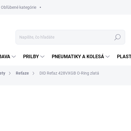
Obľúbené kategórie
Hľadať
BAVA
PRILBY
PNEUMATIKY A KOLESÁ
PLAST
ety
Reťaze
DID Reťaz 428VXGB O-Ring zlatá
nia
ZNAČKA:
DID