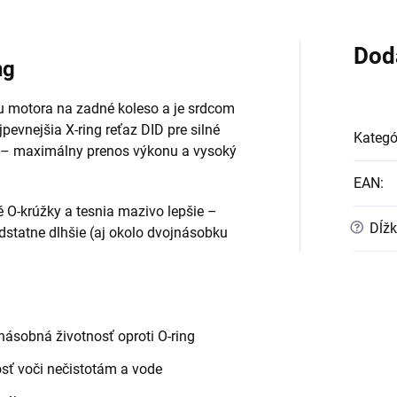
Dod
ng
u motora na zadné koleso a je srdcom
evnejšia X-ring reťaz DID pre silné
Kategó
h – maximálny prenos výkonu a vysoký
EAN
:
é O-krúžky a tesnia mazivo lepšie –
?
Dĺžk
podstatne dlhšie (aj okolo dvojnásobku
násobná životnosť oproti O-ring
sť voči nečistotám a vode