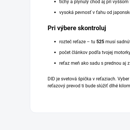
tichý a plynulý chod aj pri vyššom
vysoká pevnosť v ťahu od japonsk
Pri výbere skontroluj
rozteč reťaze – tu
525
musí sadnúť
počet článkov podľa tvojej motorky 
reťaz meň ako sadu s prednou aj 
DID je svetová špička v reťaziach. Vyber
reťazový prevod ti bude slúžiť dlhé kilom