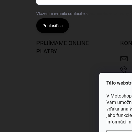
Vložením e-mailu súhlasíte s
podmienkami ochrany 
Prihlásiť sa
PRIJÍMAME ONLINE
KON
PLATBY
Táto webstr
V Motoshop8
Vám umožnil
vďaka analý
jeho funkcie
informácií 