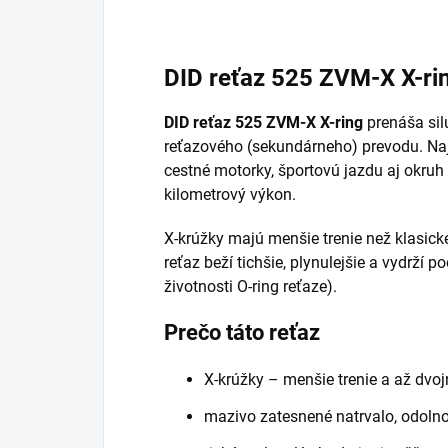
DID reťaz 525 ZVM-X X-ri
DID reťaz 525 ZVM-X X-ring
prenáša sil
reťazového (sekundárneho) prevodu. Najp
cestné motorky, športovú jazdu aj okru
kilometrový výkon.
X-krúžky majú menšie trenie než klasick
reťaz beží tichšie, plynulejšie a vydrží 
životnosti O-ring reťaze).
Prečo táto reťaz
X-krúžky – menšie trenie a až dvoj
mazivo zatesnené natrvalo, odolno