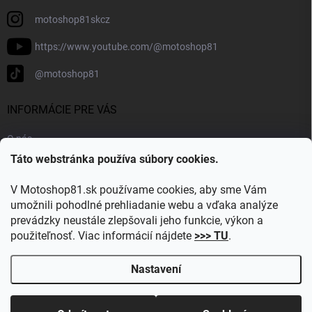
motoshop81skcz
https://www.youtube.com/@motoshop81
@motoshop81
INFORMÁCIE PRE VÁS
O nás
Táto webstránka používa súbory cookies.
Doprava a platba
Kontakty
V Motoshop81.sk používame cookies, aby sme Vám
Blog
umožnili pohodlné prehliadanie webu a vďaka analýze
prevádzky neustále zlepšovali jeho funkcie, výkon a
Obľúbené kategórie
použiteľnosť. Viac informácií nájdete
>>> TU
.
Nastavení
Copyright 2026
Motoshop81.sk
. Všechna práva vyhrazena.
Upravit
nastavení cookies