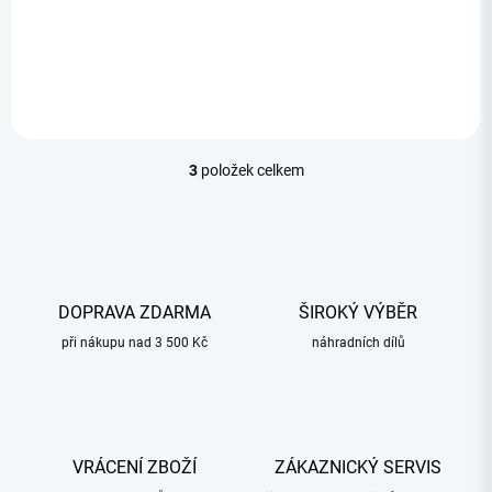
Do košíku
3
položek celkem
O
v
l
á
d
a
c
DOPRAVA ZDARMA
ŠIROKÝ VÝBĚR
í
při nákupu nad 3 500 Kč
p
náhradních dílů
r
v
k
y
v
VRÁCENÍ ZBOŽÍ
ZÁKAZNICKÝ SERVIS
ý