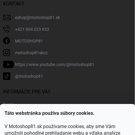
KONTAKT
eshop
@
motoshop81.sk
+421 904 223 833
MOTOSHOP81
motoshop81skcz
https://www.youtube.com/@motoshop81
@motoshop81
INFORMÁCIE PRE VÁS
O nás
Táto webstránka používa súbory cookies.
Doprava a platba
Kontakty
V Motoshop81.sk používame cookies, aby sme Vám
Blog
umožnili pohodlné prehliadanie webu a vďaka analýze