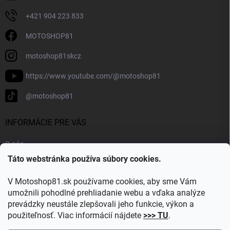
+421 904 223 833
MOTOSHOP81
motoshop81skcz
https://www.youtube.com/@motoshop81
@motoshop81
INFORMÁCIE PRE VÁS
O nás
Táto webstránka používa súbory cookies.
Doprava a platba
Kontakty
V Motoshop81.sk používame cookies, aby sme Vám
Blog
umožnili pohodlné prehliadanie webu a vďaka analýze
prevádzky neustále zlepšovali jeho funkcie, výkon a
Obľúbené kategórie
použiteľnosť. Viac informácií nájdete
>>> TU
.