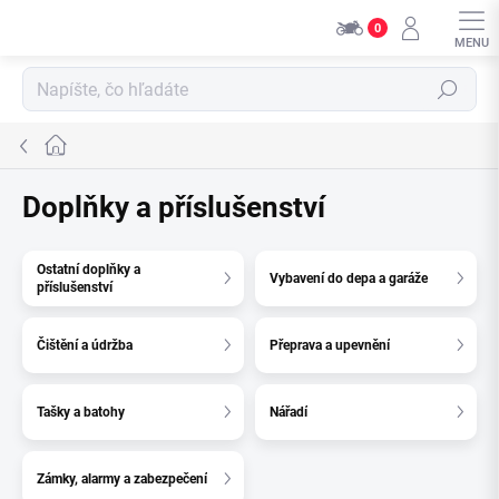
Přejít
0
na
obsah
Hledat
Domů
Doplňky a příslušenství
Ostatní doplňky a
Vybavení do depa a garáže
příslušenství
Čištění a údržba
Přeprava a upevnění
Tašky a batohy
Nářadí
Zámky, alarmy a zabezpečení