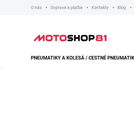
Přejít
O nás
Doprava a platba
Kontakty
Blog
na
obsah
PNEUMATIKY A KOLESÁ / CESTNÉ PNEUMATI