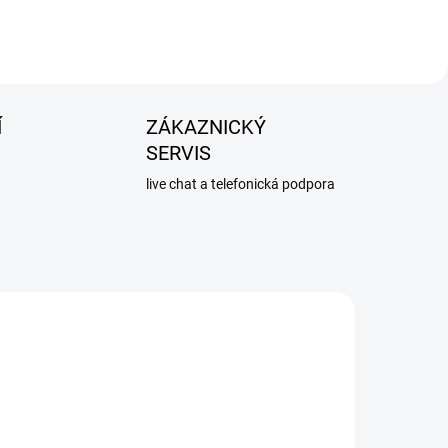
Í
ZÁKAZNICKÝ
SERVIS
live chat a telefonická podpora
NOVINKA
231-3403022-5032