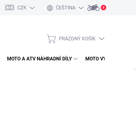
CZK
ČEŠTINA
0
PRÁZDNÝ KOŠÍK
NÁKUPNÍ
KOŠÍK
MOTO A ATV NÁHRADNÍ DÍLY
MOTO VYBAVENÍ