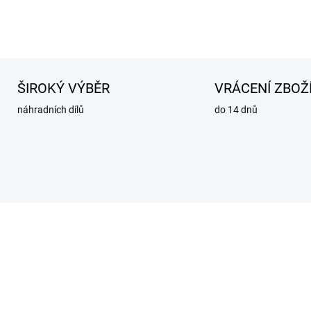
ŠIROKÝ VÝBĚR
VRÁCENÍ ZBOŽ
náhradních dílů
do 14 dnů
NOVINKA
1022111720