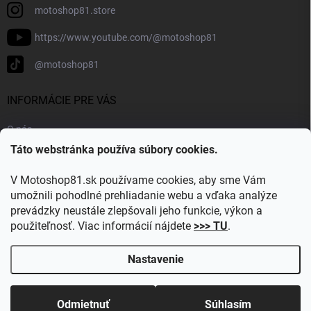
motoshop81.store
https://www.youtube.com/@motoshop81
@motoshop81
INFORMÁCIE PRE VÁS
O nás
Táto webstránka používa súbory cookies.
Doprava a platba
Kontakty
V Motoshop81.sk používame cookies, aby sme Vám
Blog
umožnili pohodlné prehliadanie webu a vďaka analýze
prevádzky neustále zlepšovali jeho funkcie, výkon a
Obľúbené kategórie
použiteľnosť. Viac informácií nájdete
>>> TU
.
Nastavenie
Copyright 2026
Motoshop81.sk
. Všetky práva vyhradené.
Upraviť
nastavenie cookies
Odmietnuť
Súhlasím