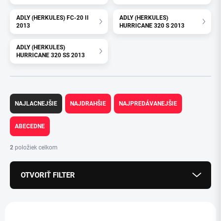
ADLY (HERKULES) FC-20 II
ADLY (HERKULES)
2013
HURRICANE 320 S 2013
ADLY (HERKULES)
HURRICANE 320 SS 2013
R
a
NAJLACNEJŠIE
NAJDRAHŠIE
NAJPREDÁVANEJŠIE
d
e
ABECEDNE
n
i
2
položiek celkom
e
p
OTVORIŤ FILTER
r
o
d
V
u
ý