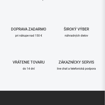
O
v
l
á
d
a
c
DOPRAVA ZADARMO
ŠIROKÝ VÝBER
i
pri nákupe nad 150 €
e
náhradných dielov
p
r
v
k
y
VRÁTENIE TOVARU
ZÁKAZNÍCKY SERVIS
v
ý
do 14 dní
live chat a telefonická podpora
p
i
s
u
Z
á
p