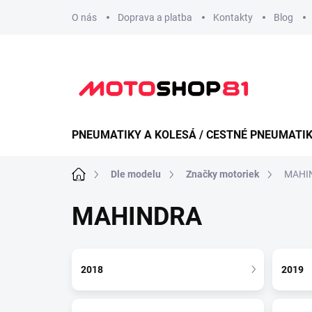
Přejít
O nás
Doprava a platba
Kontakty
Blog
na
obsah
PNEUMATIKY A KOLESÁ / CESTNÉ PNEUMATI
Domů
Dle modelu
Značky motoriek
MAHI
MAHINDRA
2018
2019