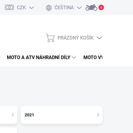
CZK
ČEŠTINA
0
PRÁZDNÝ KOŠÍK
NÁKUPNÍ
KOŠÍK
MOTO A ATV NÁHRADNÍ DÍLY
MOTO VYBAVENÍ
2021