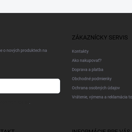
ZÁKAZNÍCKY SERVIS
ce o nových produktech na
Kontakty
Ako nakupovať?
Doprava a platba
Obchodné podmienky
Ochrana osobných údajov
Vrátenie, výmena a reklamácia t
osobných údajov
.
TAKT
INFORMÁCIE PRE VÁS