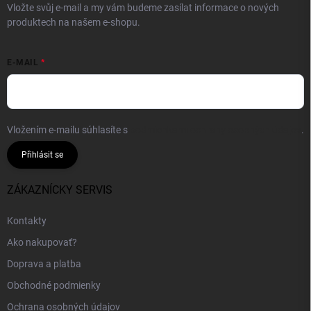
Vložte svůj e-mail a my vám budeme zasílat informace o nových
produktech na našem e-shopu.
E-MAIL
Vložením e-mailu súhlasíte s
podmienkami ochrany osobných údajov
.
Přihlásit se
ZÁKAZNÍCKY SERVIS
Kontakty
Ako nakupovať?
Doprava a platba
Obchodné podmienky
Ochrana osobných údajov