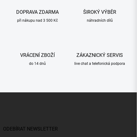
DOPRAVA ZDARMA
ŠIROKÝ VÝBĚR
při nákupu nad 3 500 Kč
náhradních dílů
VRÁCENÍ ZBOŽÍ
ZÁKAZNICKÝ SERVIS
do 14 dnů
live chat a telefonická podpora
Z
á
p
a
t
í
ODEBÍRAT NEWSLETTER