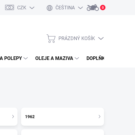
CZK
ČEŠTINA
0
PRÁZDNÝ KOŠÍK
NÁKUPNÍ
KOŠÍK
A POLEPY
OLEJE A MAZIVA
DOPLŇKY A PŘÍSLUŠ
1962