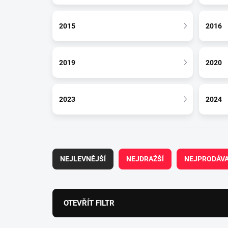
2015
2016
2019
2020
2023
2024
Ř
a
NEJLEVNĚJŠÍ
NEJDRAŽŠÍ
NEJPRODÁVA
z
e
n
í
OTEVŘÍT FILTR
p
r