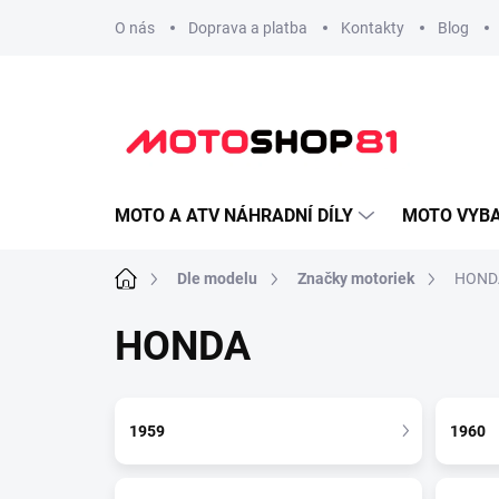
Přejít
O nás
Doprava a platba
Kontakty
Blog
na
obsah
MOTO A ATV NÁHRADNÍ DÍLY
MOTO VYBA
Domů
Dle modelu
Značky motoriek
HOND
HONDA
1959
1960