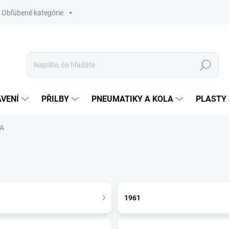
Obľúbené kategórie
Hledat
VENÍ
PŘILBY
PNEUMATIKY A KOLA
PLASTY 
A
1961