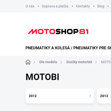
Přejít
O nás
Doprava a platba
Kontakty
Blog
na
obsah
PNEUMATIKY A KOLESÁ / PNEUMATIKY PRE S
Domů
Dle modelu
Značky motoriek
MOTO
MOTOBI
2012
2013