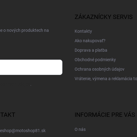
ZÁKAZNÍCKY SERVIS
ce o nových produktech na
Kontakty
Ako nakupovať?
Doprava a platba
Obchodné podmienky
Ochrana osobných údajov
Vrátenie, výmena a reklamácia t
osobných údajov
.
TAKT
INFORMÁCIE PRE VÁS
O nás
eshop
@
motoshop81.sk