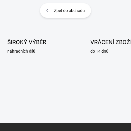
Zpět do obchodu
ŠIROKÝ VÝBĚR
VRÁCENÍ ZBOŽ
náhradních dílů
do 14 dnů