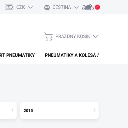
CZK
ČEŠTINA
0
PRÁZDNÝ KOŠÍK
NÁKUPNÍ
KOŠÍK
ORT PNEUMATIKY
PNEUMATIKY A KOLESÁ / CESTNÉ PN
2015