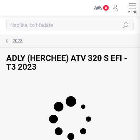
Prejsť
0
na
obsah
Hľadať
2023
ADLY (HERCHEE) ATV 320 S EFI -
T3 2023