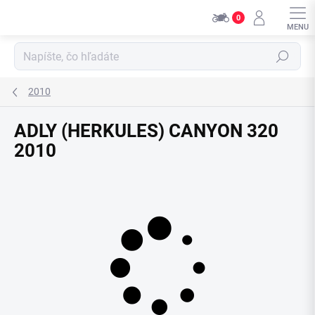
Prejsť
0
na
obsah
Hľadať
2010
ADLY (HERKULES) CANYON 320
2010