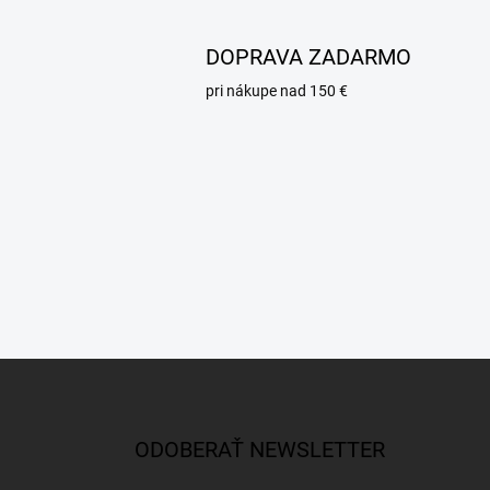
DOPRAVA ZADARMO
pri nákupe nad 150 €
Z
á
p
ä
ODOBERAŤ NEWSLETTER
t