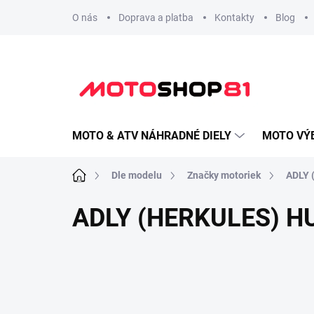
Prejsť
O nás
Doprava a platba
Kontakty
Blog
na
obsah
MOTO & ATV NÁHRADNÉ DIELY
MOTO VÝ
Domov
Dle modelu
Značky motoriek
ADLY 
ADLY (HERKULES) HU