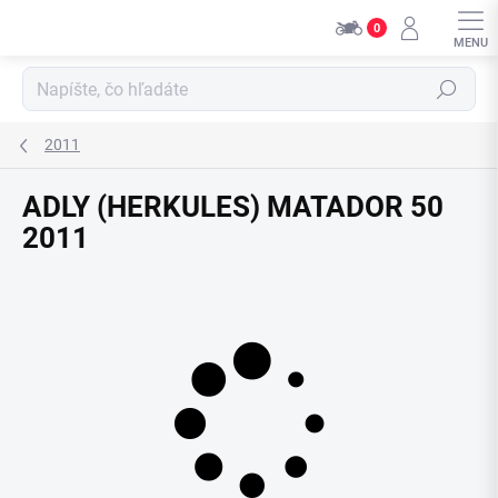
Prejsť
0
na
obsah
Hľadať
2011
ADLY (HERKULES) MATADOR 50
2011