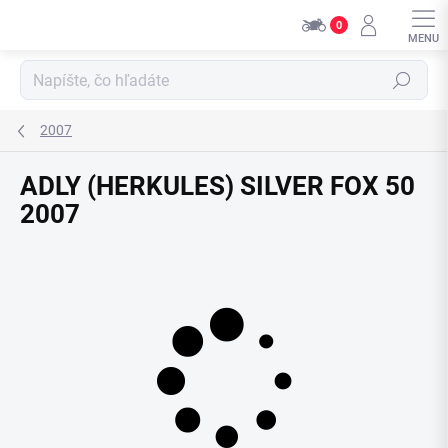
Prejsť
0
na
obsah
Hľadať
2007
ADLY (HERKULES) SILVER FOX 50
2007