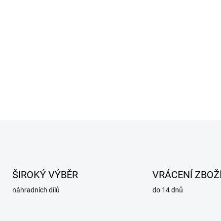
O
v
l
á
d
ŠIROKÝ VÝBĚR
VRÁCENÍ ZBOŽ
a
c
náhradních dílů
do 14 dnů
í
p
r