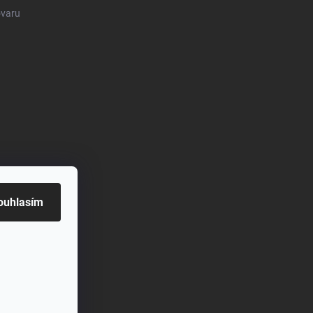
ovaru
ouhlasím