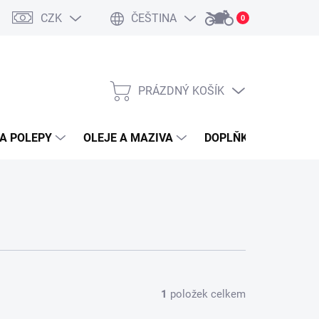
CZK
ČEŠTINA
0
PRÁZDNÝ KOŠÍK
NÁKUPNÍ
KOŠÍK
A POLEPY
OLEJE A MAZIVA
DOPLŇKY A PŘÍSLUŠ
1
položek celkem