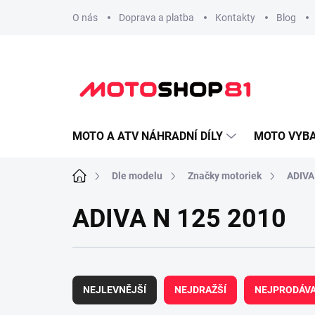
Přejít
O nás
Doprava a platba
Kontakty
Blog
na
obsah
MOTO A ATV NÁHRADNÍ DÍLY
MOTO VYBA
Domů
Dle modelu
Značky motoriek
ADIVA
ADIVA N 125 2010
Ř
a
NEJLEVNĚJŠÍ
NEJDRAŽŠÍ
NEJPRODÁVA
z