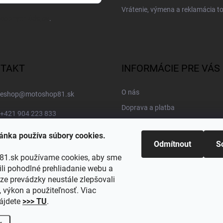
Vrátenie, výmena a reklamácia t
osobných údajov
.
TAKT
INFORMÁCIE PRE VÁS
O nás
eshop
@
motoshop81.sk
Doprava a platba
+421 904 223 833
Kontakty
MOTOSHOP81
ánka používa súbory cookies.
Blog
Odmítnout
S
motoshop81skcz
Obľúbené kategórie
1.sk používame cookies, aby sme
i pohodlné prehliadanie webu a
https://www.youtube.com/@motoshop81
ze prevádzky neustále zlepšovali
, výkon a použiteľnosť. Viac
@motoshop81
nájdete
>>> TU
.