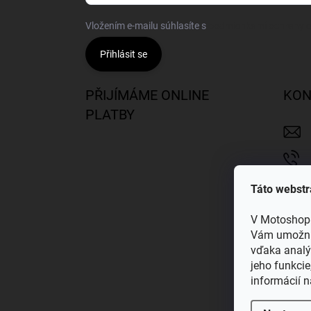
Vložením e-mailu súhlasíte s
podmienkami ochrany 
Přihlásit se
PŘIJÍMÁME ONLINE
KON
PLATBY
Táto webstr
V Motoshop8
Vám umožnil
vďaka analý
jeho funkcie
informácií 