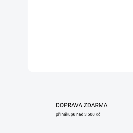
50/125/150/200 Peugeot Tweet
50/125 '10-'14
217,65 Kč
Do košíku
DOPRAVA ZDARMA
při nákupu nad 3 500 Kč