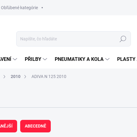
Obľúbené kategórie
Hledat
VENÍ
PŘILBY
PNEUMATIKY A KOLA
PLASTY 
2010
ADIVA N 125 2010
NĚJŠÍ
ABECEDNĚ