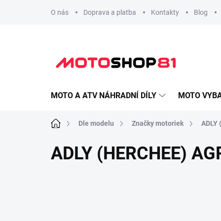
Přejít
O nás
Doprava a platba
Kontakty
Blog
na
obsah
MOTO A ATV NÁHRADNÍ DÍLY
MOTO VYBA
Domů
Dle modelu
Značky motoriek
ADLY 
ADLY (HERCHEE) AGRO