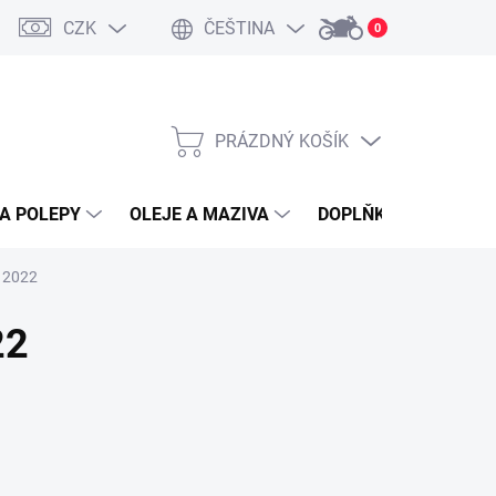
CZK
ČEŠTINA
0
PRÁZDNÝ KOŠÍK
NÁKUPNÍ
KOŠÍK
A POLEPY
OLEJE A MAZIVA
DOPLŇKY A PŘÍSLUŠ
y 2022
22