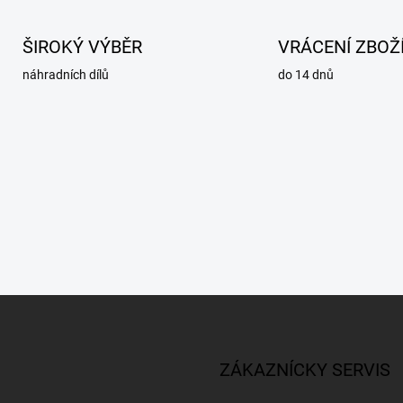
ŠIROKÝ VÝBĚR
VRÁCENÍ ZBOŽ
náhradních dílů
do 14 dnů
ZÁKAZNÍCKY SERVIS