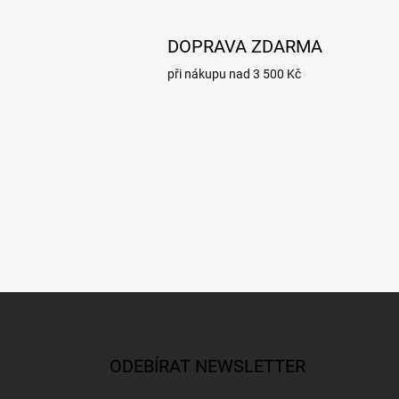
DOPRAVA ZDARMA
při nákupu nad 3 500 Kč
Z
á
p
a
ODEBÍRAT NEWSLETTER
t