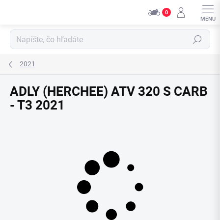
Přejít
0
na
obsah
Hledat
2021
ADLY (HERCHEE) ATV 320 S CARB
- T3 2021