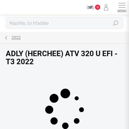
Přejít
0
na
obsah
Hledat
2022
ADLY (HERCHEE) ATV 320 U EFI -
T3 2022