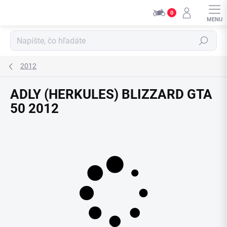
Přejít
0
na
obsah
Hledat
2012
ADLY (HERKULES) BLIZZARD GTA
50 2012