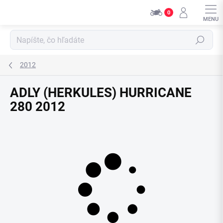
Přejít
0
na
obsah
Hledat
2012
ADLY (HERKULES) HURRICANE
280 2012